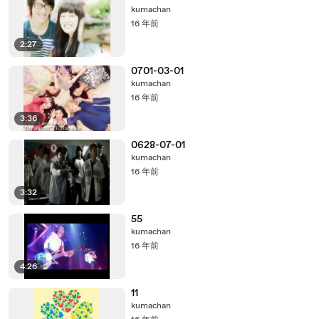
kumachan
16 年前
2:27
0701-03-01
kumachan
16 年前
3:36
0628-07-01
kumachan
16 年前
3:32
55
kumachan
16 年前
4:26
11
kumachan