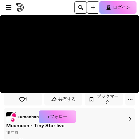
プレイヤーにスキップ
メインコンテンツにスキップ
ログイン
ブックマー
1
共有する
ク
+フォロー
kumachan
Moumoon - Tiny Star live
18 年前