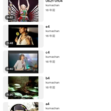
0621-0104
kumachan
16 年前
4:42
e4
kumachan
16 年前
0:48
c4
kumachan
16 年前
4:40
b4
kumachan
16 年前
4:30
a4
kumachan