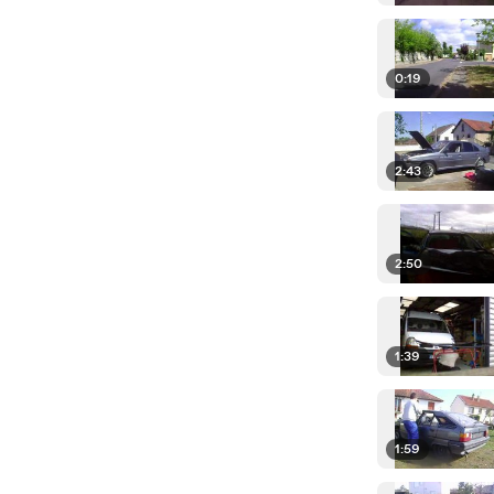
0:19
2:43
2:50
1:39
1:59