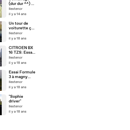
(dur dur ^^) de
la BX mazout
Ilestenor
en kit.
il y a 14 ans
Un tour de
voiturette ça
vous dit ?
Ilestenor
il y a 18 ans
CITROEN BX
16 TZS: Essai
après
Ilestenor
réfection du
il y a 18 ans
carburateur…
Essai Formule
3 à magny
cours
Ilestenor
il y a 18 ans
"Sophie
driver"
Ilestenor
il y a 18 ans