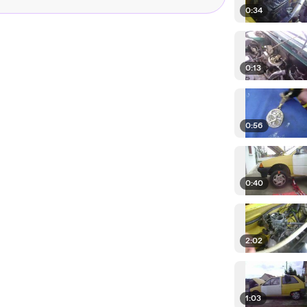
0:34
0:13
0:56
0:40
2:02
1:03