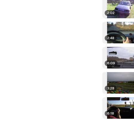
2:02
2:48
6:09
3:28
6:18