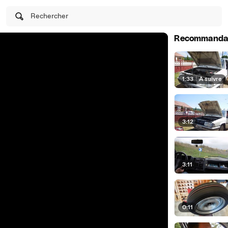
Rechercher
Recommanda
1:33
|
À suivre
3:12
3:11
0:11