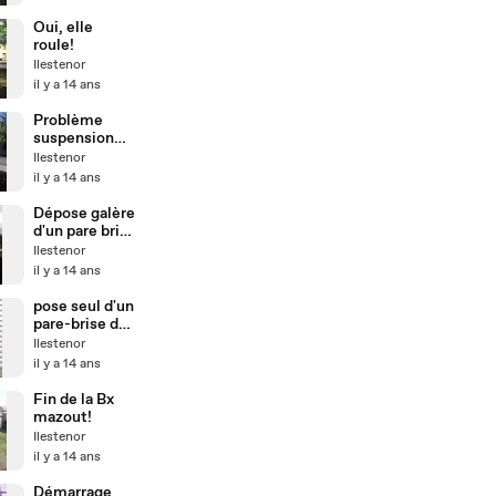
Oui, elle
roule!
Ilestenor
il y a 14 ans
Problème
suspension
avant BX
Ilestenor
sport
il y a 14 ans
Dépose galère
d'un pare brise
de Peugeot
Ilestenor
307
il y a 14 ans
pose seul d'un
pare-brise de
Master...
Ilestenor
il y a 14 ans
Fin de la Bx
mazout!
Ilestenor
il y a 14 ans
Démarrage