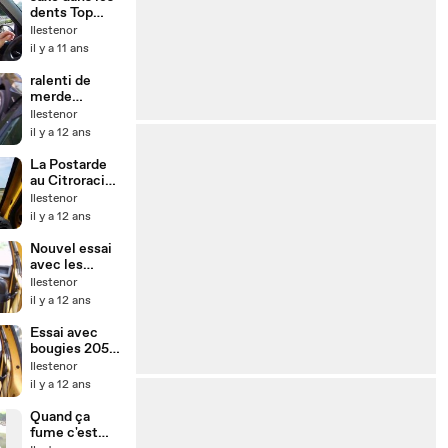
dents Top
Geayyyyr!
Ilestenor
il y a 11 ans
ralenti de
merde
Citroen AX
Ilestenor
1.4I
il y a 12 ans
La Postarde
au Citroracing
2014
Ilestenor
il y a 12 ans
Nouvel essai
avec les
bougies
Ilestenor
d'origine
il y a 12 ans
Essai avec
bougies 205
Rally
Ilestenor
il y a 12 ans
Quand ça
fume c'est