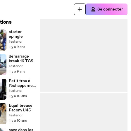
Se connecter
tions
starter
épingle
Ilestenor
il y a 9 ans
demarrage
break 16 TGS
Ilestenor
il y a 9 ans
Petit trou à
l'échappemen
t.
Ilestenor
il y a 10 ans
Equilibreuse
Facom U45
Ilestenor
il y a 10 ans
saxo dans les