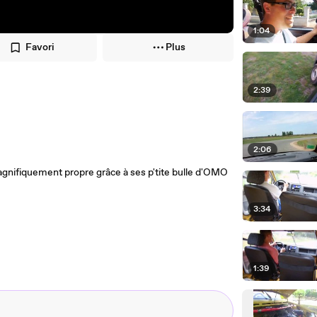
1:04
Favori
Plus
2:39
2:06
agnifiquement propre grâce à ses p'tite bulle d'OMO
3:34
1:39