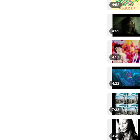
4:52
4:51
4:13
4:22
7:33
3:49