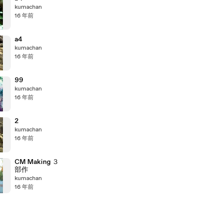
kumachan
16 年前
a4
kumachan
16 年前
99
kumachan
16 年前
2
kumachan
16 年前
CM Making ３
部作
kumachan
16 年前