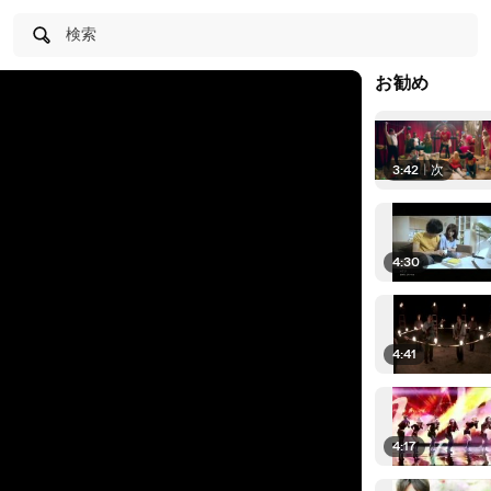
検索
お勧め
3:42
|
次
4:30
4:41
4:17