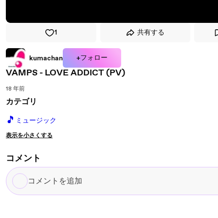
1
共有する
+フォロー
kumachan
VAMPS - LOVE ADDICT (PV)
18 年前
カテゴリ
🎵
ミュージック
表示を小さくする
コメント
コ
メ
ン
ト