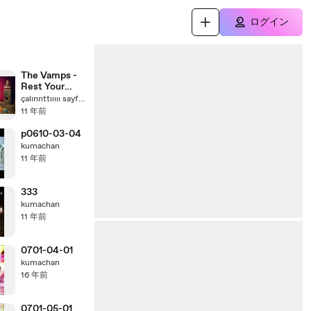
ログイン
The Vamps -
Rest Your
Love
çalınnttııııı sayfaaaaaaaaaa hackiiiiinggggg
11 年前
p0610-03-04
kumachan
11 年前
333
kumachan
11 年前
0701-04-01
kumachan
16 年前
0701-05-01