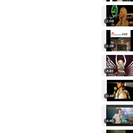
2:05
5:39
4:42
0:48
4:40