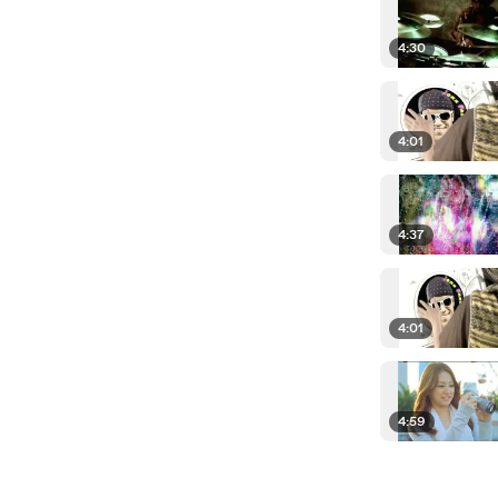
4:30
4:01
4:37
4:01
4:59