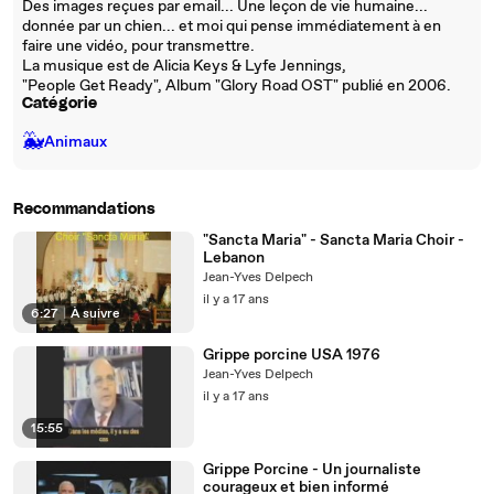
Des images reçues par email... Une leçon de vie humaine...
donnée par un chien... et moi qui pense immédiatement à en
faire une vidéo, pour transmettre.
La musique est de Alicia Keys & Lyfe Jennings,
"People Get Ready", Album "Glory Road OST" publié en 2006.
Catégorie
🐳
Animaux
Recommandations
"Sancta Maria" - Sancta Maria Choir -
Lebanon
Jean-Yves Delpech
il y a 17 ans
6:27
|
À suivre
Grippe porcine USA 1976
Jean-Yves Delpech
il y a 17 ans
15:55
Grippe Porcine - Un journaliste
courageux et bien informé