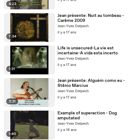
il y a 17 ans
4:23
Jean présente: Nuit au tombeau -
Carême 2009
Jean-Yves Delpech
il y a 17 ans
7:34
Life is unsecured-La vie est
incertaine-A vida esta incerto
Jean-Yves Delpech
il y a 17 ans
1:31
Jean présente: Alguém como eu -
Stênio Marcius
Jean-Yves Delpech
il y a 17 ans
3:31
Example of superaction - Dog
amputated
Jean-Yves Delpech
il y a 18 ans
1:40