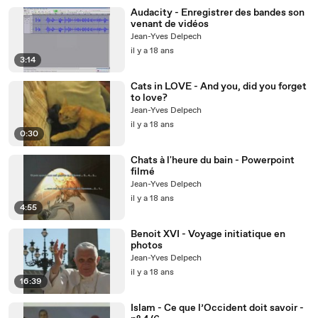
Audacity - Enregistrer des bandes son
venant de vidéos
Jean-Yves Delpech
il y a 18 ans
3:14
Cats in LOVE - And you, did you forget
to love?
Jean-Yves Delpech
il y a 18 ans
0:30
Chats à l'heure du bain - Powerpoint
filmé
Jean-Yves Delpech
il y a 18 ans
4:55
Benoit XVI - Voyage initiatique en
photos
Jean-Yves Delpech
il y a 18 ans
16:39
Islam - Ce que l’Occident doit savoir -