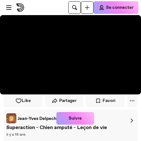
Passer au player
Passer au contenu principal
Se connecter
Like
Partager
Favori
Suivre
Jean-Yves Delpech
Superaction - Chien amputé - Leçon de vie
il y a 18 ans