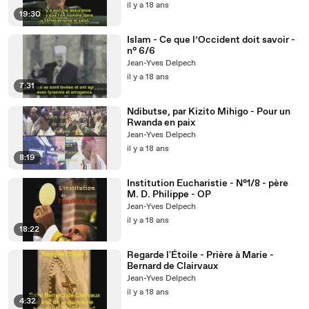
il y a 18 ans
19:30
Islam - Ce que l’Occident doit savoir -
n° 6/6
Jean-Yves Delpech
il y a 18 ans
7:31
Ndibutse, par Kizito Mihigo - Pour un
Rwanda en paix
Jean-Yves Delpech
il y a 18 ans
8:19
Institution Eucharistie - N°1/8 - père
M. D. Philippe - OP
Jean-Yves Delpech
il y a 18 ans
18:22
Regarde l'Étoile - Prière à Marie -
Bernard de Clairvaux
Jean-Yves Delpech
il y a 18 ans
4:32