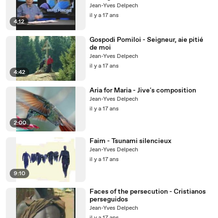
Jean-Yves Delpech
il y a 17 ans
4:12
Gospodi Pomiloi - Seigneur, aie pitié
de moi
Jean-Yves Delpech
il y a 17 ans
4:42
Aria for Maria - Jive's composition
Jean-Yves Delpech
il y a 17 ans
2:00
Faim - Tsunami silencieux
Jean-Yves Delpech
il y a 17 ans
9:10
Faces of the persecution - Cristianos
perseguidos
Jean-Yves Delpech