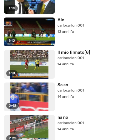
1:16
Alc
carlocarloni001
13 anni fa
1:12
Il mio filmato[6]
carlocarloni001
14 anni fa
1:18
Sa so
carlocarloni001
14 anni fa
2:48
na no
carlocarloni001
14 anni fa
2:22