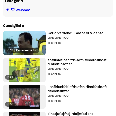
Categoria
️👩‍💻️
Webcam
Consigliato
Carlo Verdone: "l'arena di Vicenza"
carlocarloni001
11 anni fa
0:18
|
Prossimi video
snfdfsidfinsnifds sdfnifdsnifdsindsf
dinfsdfinsdfisn
carlocarloni001
11 anni fa
3:21
jianfidunifdsinfds dfsnidfsnifdsindfs
dfsindfsinfsd
carlocarloni001
11 anni fa
5:58
aihasjafisjfndjinfsijnfdsibnd