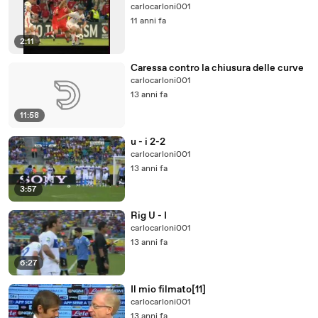
carlocarloni001
11 anni fa
2:11
Caressa contro la chiusura delle curve
carlocarloni001
13 anni fa
11:58
u - i 2-2
carlocarloni001
13 anni fa
3:57
Rig U - I
carlocarloni001
13 anni fa
6:27
Il mio filmato[11]
carlocarloni001
13 anni fa