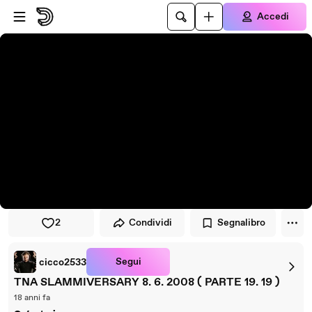
Vai al lettore
Passa al contenuto principale
Accedi
2
Condividi
Segnalibro
Segui
cicco2533
TNA SLAMMIVERSARY 8. 6. 2008 ( PARTE 19. 19 )
18 anni fa