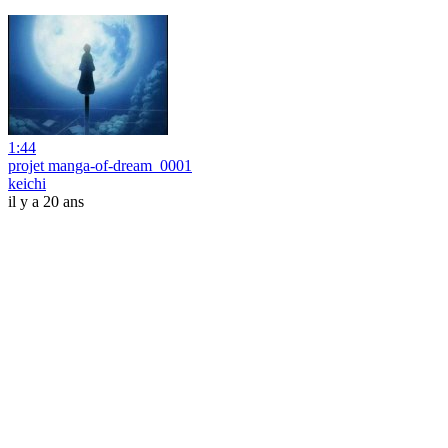
1:44
projet manga-of-dream_0001
keichi
il y a 20 ans