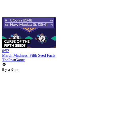
0:52
March Madness: Fifth Seed Facts
ThePostGame
il y a 3 ans