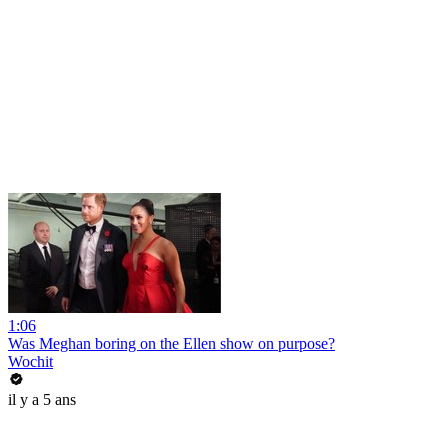
1:06
Was Meghan boring on the Ellen show on purpose?
Wochit
il y a 5 ans