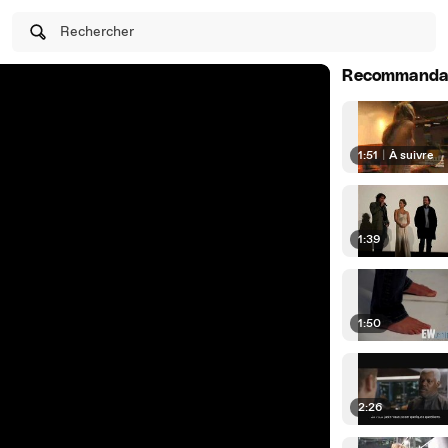
Rechercher
Recommanda
1:51
|
À suivre
1:39
1:50
2:26