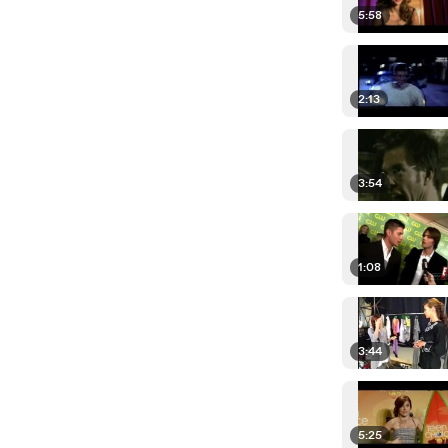
5:58
2:13
3:54
1:08
3:44
5:25