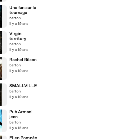
Une fan sur le
tournage
barton
il y a 19 ans
Virgin
territory
barton
il y a 19 ans
Rachel Bilson
barton
il y a 19 ans
SMALLVILLE
barton
il y a 19 ans
Pub Armani
jean
barton
il y a 18 ans
Ellen Pompéo