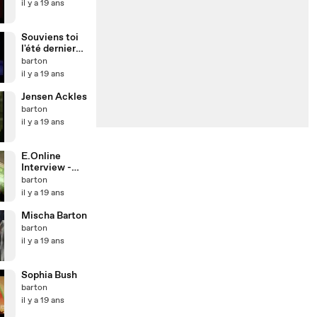
il y a 19 ans
Souviens toi
l'été dernier
BA
barton
il y a 19 ans
Jensen Ackles
barton
il y a 19 ans
E.Online
Interview -
TCA CW07
barton
il y a 19 ans
Mischa Barton
barton
il y a 19 ans
Sophia Bush
barton
il y a 19 ans