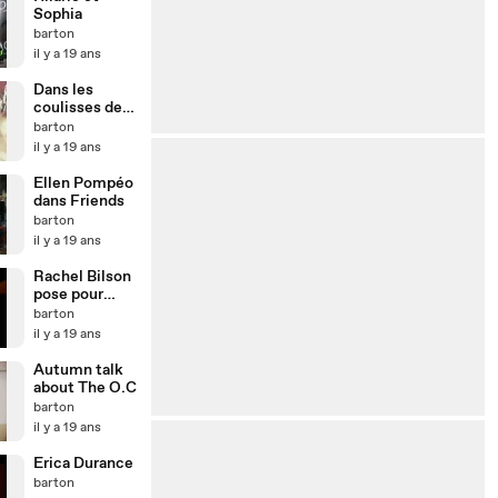
Sophia
barton
il y a 19 ans
Dans les
coulisses de
Buffy contre
barton
les vampires
il y a 19 ans
Ellen Pompéo
dans Friends
barton
il y a 19 ans
Rachel Bilson
pose pour
Maxim
barton
il y a 19 ans
Autumn talk
about The O.C
barton
il y a 19 ans
Erica Durance
barton