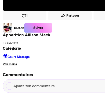
1
Partager
Suivre
barton
Apparition Allison Mack
il y a 20 ans
Catégorie
🎥
Court Métrage
Voir moins
Commentaires
Ajoute
ton
commentaire