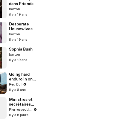
dans Friends
barton
il y a 19 ans
Desperate
Housewives
barton
il y a 19 ans
Sophia Bush
barton
il y a 19 ans
Going hard
enduro in one
of Europe’s
Red Bull
largest
il y a 8 ans
sawmills.
Ministres et
secrétaires
d'État, tu
Pierrespectives
connais la
il y a 6 jours
différence ?