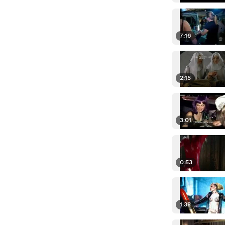
7:16
2:15
3:01
0:53
1:38