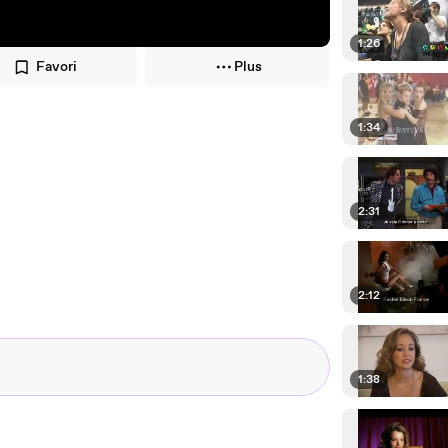
1:26
Favori
Plus
1:34
2:31
2:12
1:38