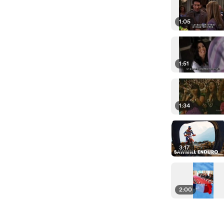
1:05
1:51
1:34
3:17
2:00