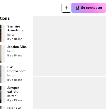
Se connecter
tions
Samaire
Armstrong
barton
il y a 18 ans
Jessica Alba
barton
il y a 18 ans
EW
Photoshoot
2007
barton
il y a 18 ans
Jumper
extrait
barton
il y a 19 ans
Hilarie et