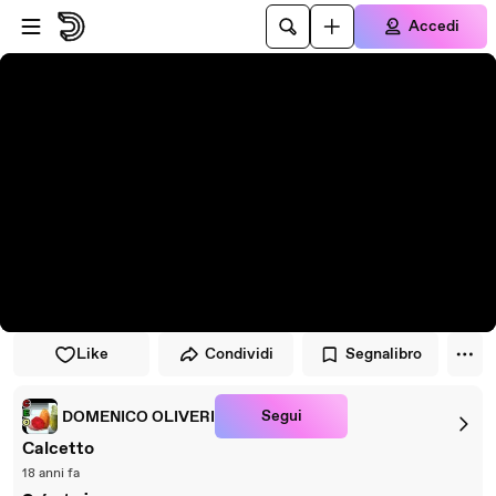
Vai al lettore
Passa al contenuto principale
Accedi
Like
Condividi
Segnalibro
Segui
DOMENICO OLIVERI
Calcetto
18 anni fa