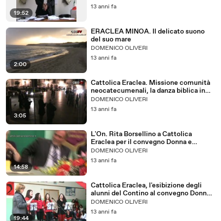
13 anni fa
19:52
ERACLEA MINOA. Il delicato suono
del suo mare
DOMENICO OLIVERI
13 anni fa
2:00
Cattolica Eraclea. Missione comunità
neocatecumenali, la danza biblica in
piazza Roma
DOMENICO OLIVERI
13 anni fa
3:05
L'On. Rita Borsellino a Cattolica
Eraclea per il convegno Donna e
Legalità. Ecco il suo intervento
DOMENICO OLIVERI
13 anni fa
14:58
Cattolica Eraclea, l'esibizione degli
alunni del Contino al convegno Donna
e Legalità
DOMENICO OLIVERI
13 anni fa
19:44