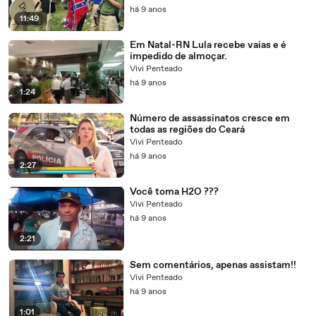
há 9 anos
11:49
Em Natal-RN Lula recebe vaias e é
impedido de almoçar.
Vivi Penteado
há 9 anos
1:24
Número de assassinatos cresce em
todas as regiões do Ceará
Vivi Penteado
há 9 anos
2:27
Você toma H2O ???
Vivi Penteado
há 9 anos
2:21
Sem comentários, apenas assistam!!
Vivi Penteado
há 9 anos
1:01