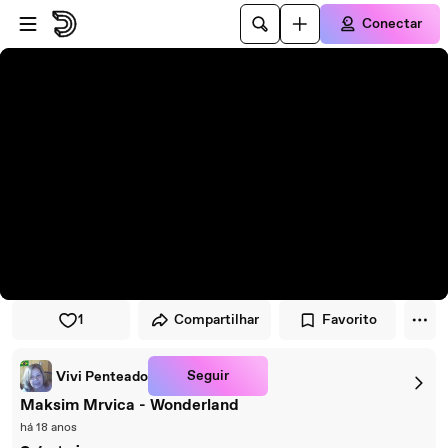
Pular para o player
Ir para o conteúdo principal
Conectar
1
Compartilhar
Favorito
Seguir
Vivi Penteado
Maksim Mrvica - Wonderland
há 18 anos