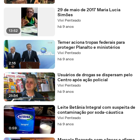
29 de maio de 2017 Maria Lucia
Simões
Vivi Penteado
há 9 anos
13:52
Temer aciona tropas federais para
proteger Planalto e ministérios
Vivi Penteado
há 9 anos
2:16
Usuários de drogas se dispersam pelo
Centro após ação policial
Vivi Penteado
há 9 anos
21:34
Leite Betânia Integral com suspeita de
contaminação por soda-cáustica
Vivi Penteado
há 9 anos
0:59