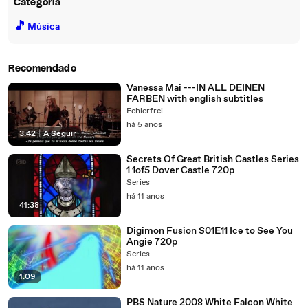
Categoria
🎵
Música
Recomendado
Vanessa Mai ---IN ALL DEINEN
FARBEN with english subtitles
Fehlerfrei
há 5 anos
3:42
|
A Seguir
Secrets Of Great British Castles Series
1 1of5 Dover Castle 720p
Series
há 11 anos
41:38
Digimon Fusion S01E11 Ice to See You
Angie 720p
Series
há 11 anos
1:09
PBS Nature 2008 White Falcon White