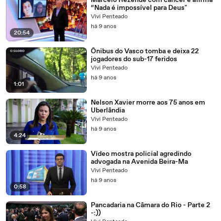
Marcelo Rezende com câncer e afirma
“Nada é impossível para Deus"
Vivi Penteado
há 9 anos
20:54
Ônibus do Vasco tomba e deixa 22
jogadores do sub-17 feridos
Vivi Penteado
há 9 anos
1:01
Nelson Xavier morre aos 75 anos em
Uberlândia
Vivi Penteado
há 9 anos
4:24
Vídeo mostra policial agredindo
advogada na Avenida Beira-Ma
Vivi Penteado
há 9 anos
0:58
Pancadaria na Câmara do Rio - Parte 2
-:))