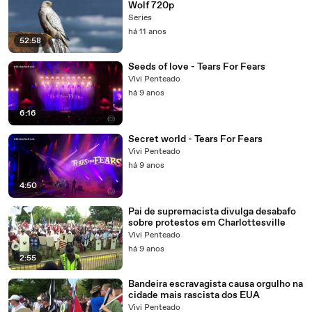
Wolf 720p
Series
há 11 anos
52:58
Seeds of love - Tears For Fears
Vivi Penteado
há 9 anos
6:16
Secret world - Tears For Fears
Vivi Penteado
há 9 anos
4:50
Pai de supremacista divulga desabafo
sobre protestos em Charlottesville
Vivi Penteado
há 9 anos
2:55
Bandeira escravagista causa orgulho na
cidade mais rascista dos EUA
Vivi Penteado