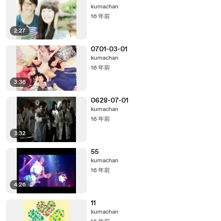
kumachan
16 年前
2:27
0701-03-01
kumachan
16 年前
3:36
0628-07-01
kumachan
16 年前
3:32
55
kumachan
16 年前
4:26
11
kumachan