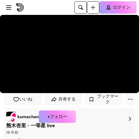
プレイヤーにスキップ
メインコンテンツにスキップ
ログイン
ブックマー
いいね
共有する
ク
+フォロー
kumachan
熊木杏里 - 一等星 live
18 年前