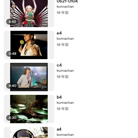
0621-0104
kumachan
16 年前
4:42
e4
kumachan
16 年前
0:48
c4
kumachan
16 年前
4:40
b4
kumachan
16 年前
4:30
a4
kumachan