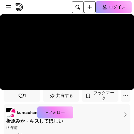
プレイヤーにスキップ
メインコンテンツにスキップ
ログイン
ブックマー
1
共有する
ク
+フォロー
kumachan
折原みか - キスしてほしい
18 年前