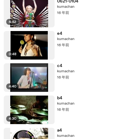
0621-0104
kumachan
16 年前
4:42
e4
kumachan
16 年前
0:48
c4
kumachan
16 年前
4:40
b4
kumachan
16 年前
4:30
a4
kumachan