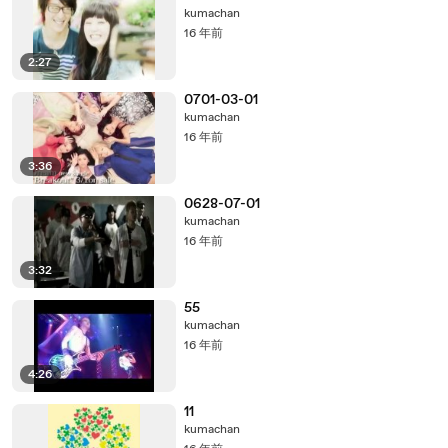
kumachan
16 年前
2:27
0701-03-01
kumachan
16 年前
3:36
0628-07-01
kumachan
16 年前
3:32
55
kumachan
16 年前
4:26
11
kumachan