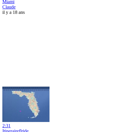
Miami
Claude
il y a 18 ans
2:31
Itineraireflride