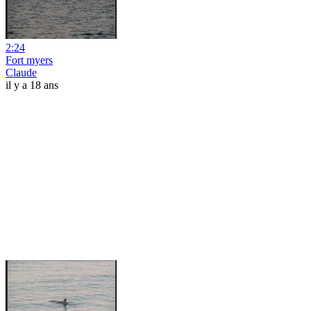
2:24
Fort myers
Claude
il y a 18 ans