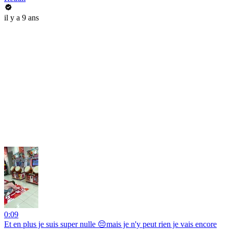
il y a 9 ans
0:09
Et en plus je suis super nulle 😔mais je n'y peut rien je vais encore