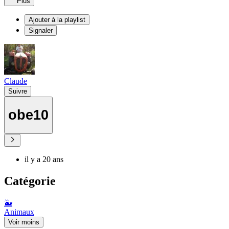
Plus
Ajouter à la playlist
Signaler
Claude
Suivre
obe10
il y a 20 ans
Catégorie
🐳
Animaux
Voir moins