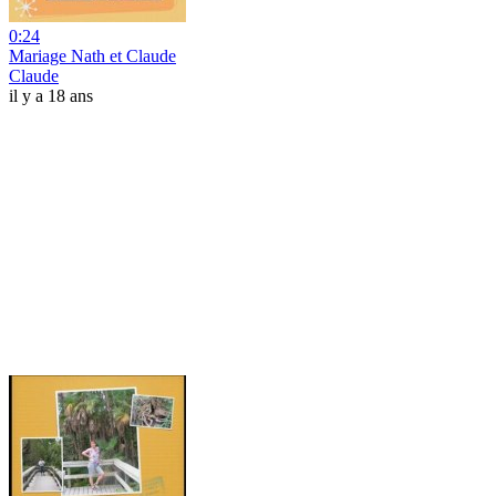
0:24
Mariage Nath et Claude
Claude
il y a 18 ans