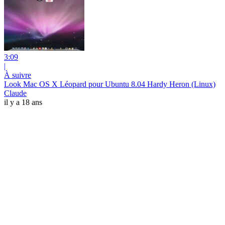
3:09
|
À suivre
Look Mac OS X Léopard pour Ubuntu 8.04 Hardy Heron (Linux)
Claude
il y a 18 ans