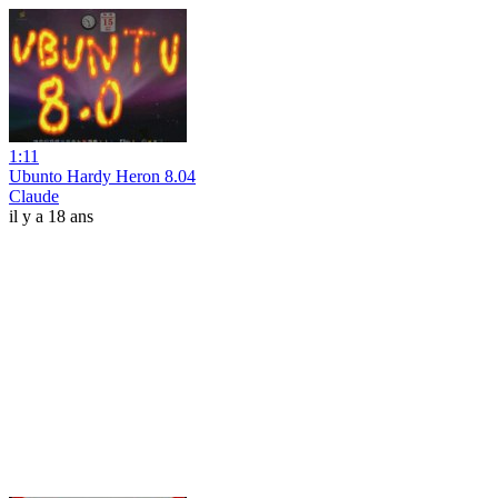
1:11
Ubunto Hardy Heron 8.04
Claude
il y a 18 ans