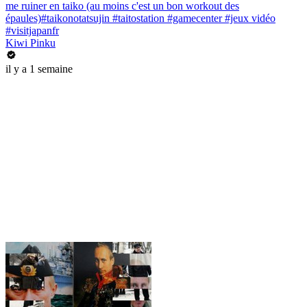
me ruiner en taiko (au moins c'est un bon workout des
épaules)#taikonotatsujin #taitostation #gamecenter #jeux vidéo
#visitjapanfr
Kiwi Pinku
il y a 1 semaine