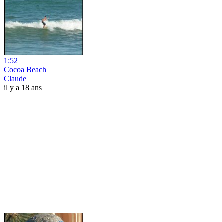
1:52
Cocoa Beach
Claude
il y a 18 ans