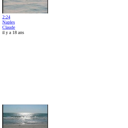
2:24
Naples
Claude
il y a 18 ans