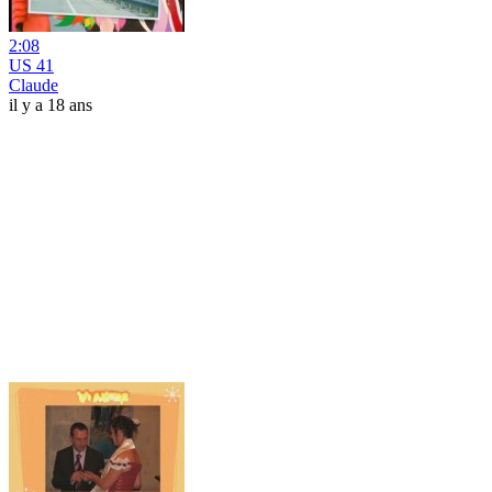
2:08
US 41
Claude
il y a 18 ans