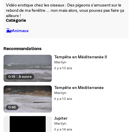
Vidéo erotique chez les oiseaux : Des pigeons s'amusent sur le
rebord de ma fenêtre ... non mais alors, vous pouvez pas faire ça
ailleurs !
Catégorie
🐳
Animaux
Recommandations
Tempête en Méditerranée II
Marilyn
il y a 13 ans
0:19
|
À suivre
Tempête en Méditerranée
Marilyn
il y a 13 ans
0:46
Jupiter
Marilyn
il y a 14 ans