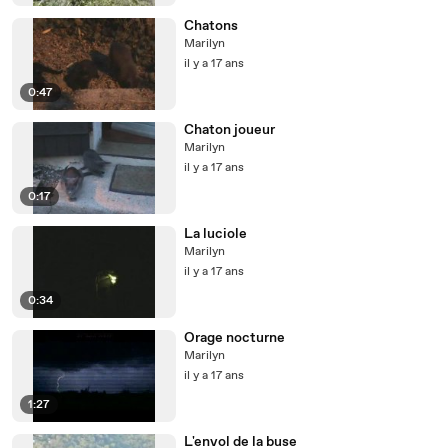
Chatons
Marilyn
il y a 17 ans
0:47
Chaton joueur
Marilyn
il y a 17 ans
0:17
La luciole
Marilyn
il y a 17 ans
0:34
Orage nocturne
Marilyn
il y a 17 ans
1:27
L'envol de la buse