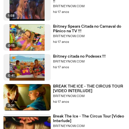
!!
BRITNEYNOW.COM
há 17 anos
1:58
Britney Spears Citada no Carnaval do
Pânico na TV !!!
BRITNEYNOW.COM
há 17 anos
0:15
Britney citada no Podesex !!!
BRITNEYNOW.COM
há 17 anos
0:41
BREAK THE ICE - THE CIRCUS TOUR
[VIDEO INTERLUDE]
BRITNEYNOW.COM
há 17 anos
2:31
Break The Ice - The Circus Tour [Video
Interlude]
BRITNEYNOW.COM