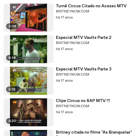
Turnê Circus Citado no Acesso MTV
BRITNEYNOW.COM
há 17 anos
2:08
Especial MTV Vaults Parte 2
BRITNEYNOW.COM
há 17 anos
6:14
Especial MTV Vaults Parte 3
BRITNEYNOW.COM
há 17 anos
5:19
Clipe Circus no SAP MTV !!!
BRITNEYNOW.COM
há 17 anos
4:20
Britney citada no filme "As Branquelas"