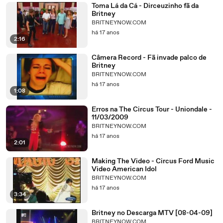
Toma Lá da Cá - Dirceuzinho fã da
Britney
BRITNEYNOW.COM
há 17 anos
2:16
Câmera Record - Fã invade palco de
Britney
BRITNEYNOW.COM
há 17 anos
1:08
Erros na The Circus Tour - Uniondale -
11/03/2009
BRITNEYNOW.COM
há 17 anos
2:01
Making The Video - Circus Ford Music
Video American Idol
BRITNEYNOW.COM
há 17 anos
3:34
Britney no Descarga MTV [08-04-09]
BRITNEYNOW.COM