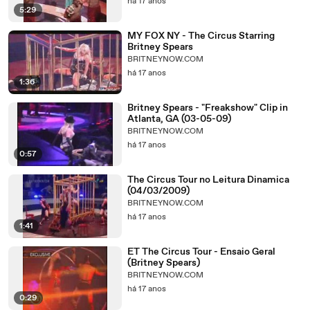
há 17 anos
5:29
MY FOX NY - The Circus Starring
Britney Spears
BRITNEYNOW.COM
há 17 anos
1:36
Britney Spears - "Freakshow" Clip in
Atlanta, GA (03-05-09)
BRITNEYNOW.COM
há 17 anos
0:57
The Circus Tour no Leitura Dinamica
(04/03/2009)
BRITNEYNOW.COM
há 17 anos
1:41
ET The Circus Tour - Ensaio Geral
(Britney Spears)
BRITNEYNOW.COM
há 17 anos
0:29