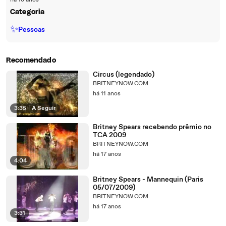
há 18 anos
Categoria
✨
Pessoas
Recomendado
Circus (legendado)
BRITNEYNOW.COM
há 11 anos
3:35
|
A Seguir
Britney Spears recebendo prêmio no
TCA 2009
BRITNEYNOW.COM
há 17 anos
4:04
Britney Spears - Mannequin (Paris
05/07/2009)
BRITNEYNOW.COM
há 17 anos
3:31