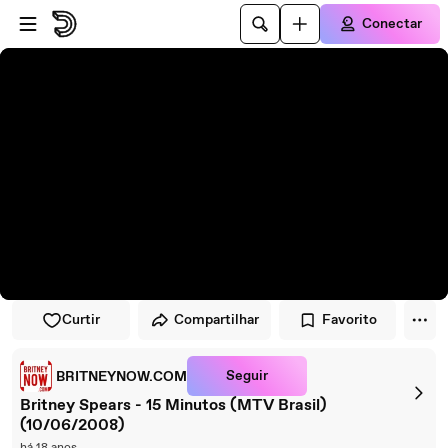
Pular para o player
Ir para o conteúdo principal
Conectar
Curtir
Compartilhar
Favorito
Seguir
BRITNEYNOW.COM
Britney Spears - 15 Minutos (MTV Brasil)
(10/06/2008)