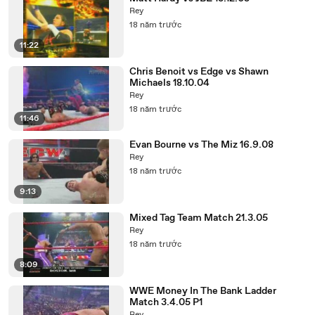
Rey
18 năm trước
11:22
Chris Benoit vs Edge vs Shawn
Michaels 18.10.04
Rey
18 năm trước
11:46
Evan Bourne vs The Miz 16.9.08
Rey
18 năm trước
9:13
Mixed Tag Team Match 21.3.05
Rey
18 năm trước
8:09
WWE Money In The Bank Ladder
Match 3.4.05 P1