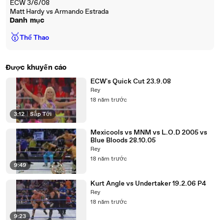
ECW 3/6/08
Matt Hardy vs Armando Estrada
Danh mục
🥇
Thể Thao
Được khuyến cáo
ECW's Quick Cut 23.9.08
Rey
18 năm trước
3:12
|
Sắp Tới
Mexicools vs MNM vs L.O.D 2005 vs
Blue Bloods 28.10.05
Rey
18 năm trước
9:49
Kurt Angle vs Undertaker 19.2.06 P4
Rey
18 năm trước
9:23