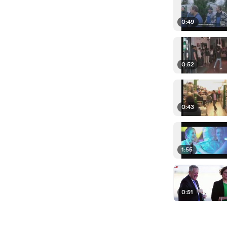
0:49
0:52
0:43
1:55
0:51