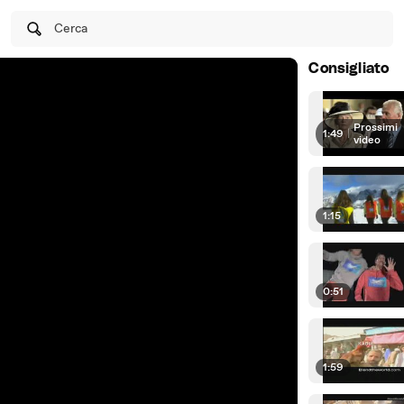
Cerca
Consigliato
Prossimi
1:49
|
video
1:15
0:51
1:59