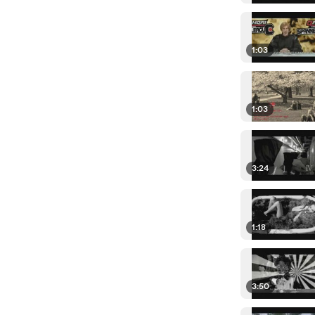
1:03
1:03
3:24
1:18
3:50