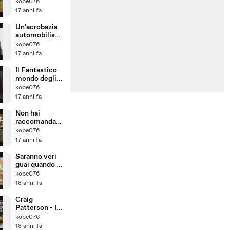
kobe076
17 anni fa
Un'acrobazia
automobilisti
ca incredibile
kobe076
da Dunlop!
17 anni fa
Il Fantastico
mondo degli
Umani!
kobe076
17 anni fa
Non hai
raccomandazi
oni?
kobe076
www.senzaun
17 anni fa
oziovescovo.
com
Saranno veri
guai quando la
sua ragazza
kobe076
vedrà la sua
18 anni fa
stanza
Craig
Patterson - Il
meglio della
kobe076
Spannerleagu
18 anni fa