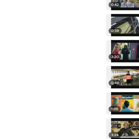
0:42
0:39
3:20
0:48
1:05
3:24