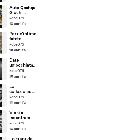
e
Auto Qashqai
Giochi
Spannerleagu
kobe076
e - teaser
18 anni fa
Per un'intima,
fatata
atmosfera!
kobe076
18 anni fa
Date
un’occhiata
alla sfida di
kobe076
ballo della
18 anni fa
Diesel!
La
collezionista
di capelli si fa
kobe076
un sonnellino
18 anni fa
Vieni a
incontrare
Diesel’s Pete
kobe076
– il Pupazzo di
18 anni fa
carne!
Lo stunt del