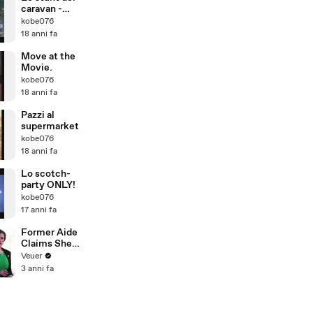
caravan -
fatto dal Team
kobe076
Fiammingo.
18 anni fa
Move at the
Movie.
kobe076
18 anni fa
Pazzi al
supermarket
kobe076
18 anni fa
Lo scotch-
party ONLY!
kobe076
17 anni fa
Former Aide
Claims She
Was Asked to
Veuer
Make a ‘Hit
3 anni fa
List’ For
Trump