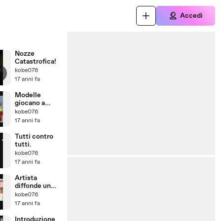
Accedi
Nozze
Catastrofica!
kobe076
17 anni fa
Modelle
giocano a
3200m!
kobe076
17 anni fa
Tutti contro
tutti.
kobe076
17 anni fa
Artista
diffonde un
messaggio di
kobe076
pace in tutto
17 anni fa
il mondo!
Introduzione