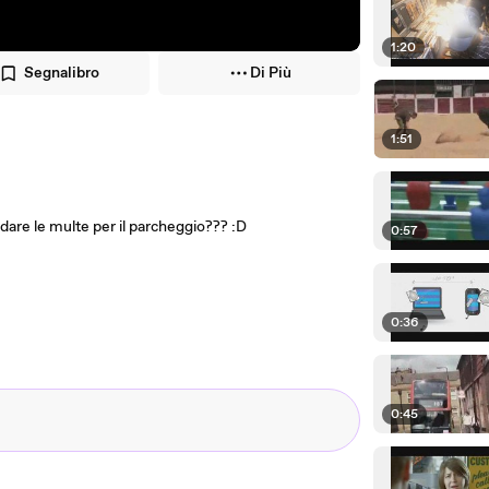
1:20
Segnalibro
Di Più
1:51
are le multe per il parcheggio??? :D
0:57
0:36
0:45