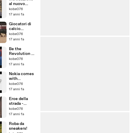
al nuovo
Nokia N900
kobe076
17 anni fa
Giocatori di
calcio
eccezionali
kobe076
saltano un
17 anni fa
toro
Be the
Revolution Of
You.
kobe076
17 anni fa
Nokia comes
with
unlimited
kobe076
music!
17 anni fa
Eroe della
strada -
Incredibile
kobe076
salto sul bus
17 anni fa
Roba da
sneakers!