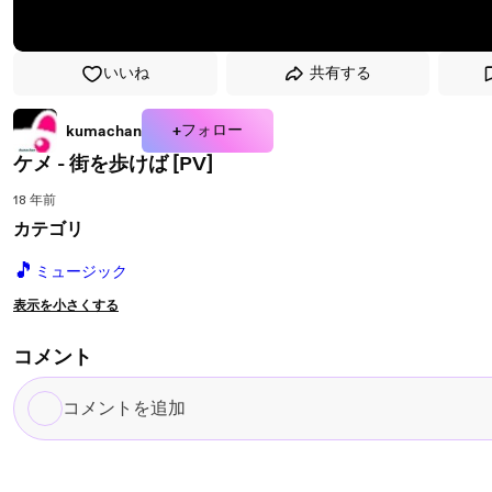
いいね
共有する
+フォロー
kumachan
ケメ - 街を歩けば [PV]
18 年前
カテゴリ
🎵
ミュージック
表示を小さくする
コメント
コ
メ
ン
ト