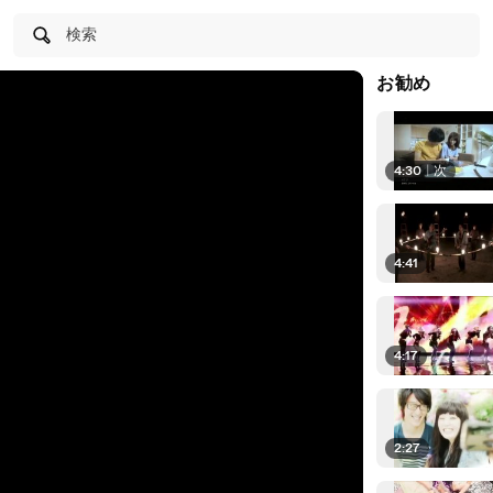
検索
お勧め
4:30
|
次
4:41
4:17
2:27