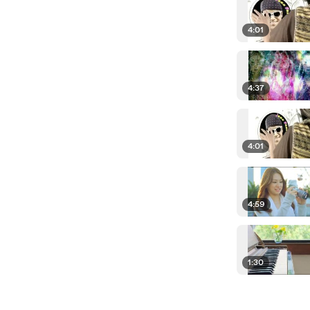
4:01
4:37
4:01
4:59
1:30