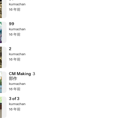
kumachan
16 年前
99
kumachan
16 年前
2
kumachan
16 年前
CM Making ３
部作
kumachan
16 年前
3 of 3
kumachan
16 年前