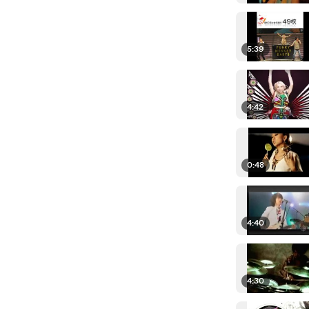
5:39
4:42
0:48
4:40
4:30