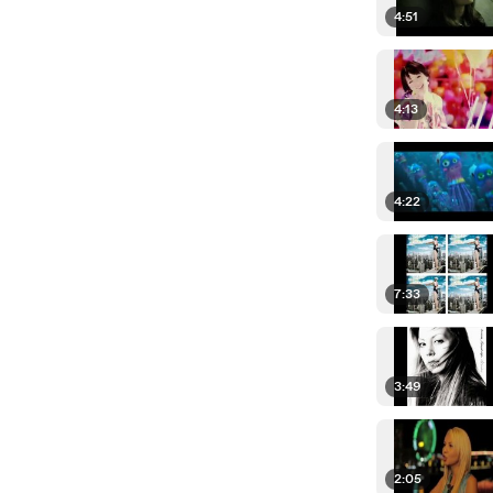
4:51
4:13
4:22
7:33
3:49
2:05