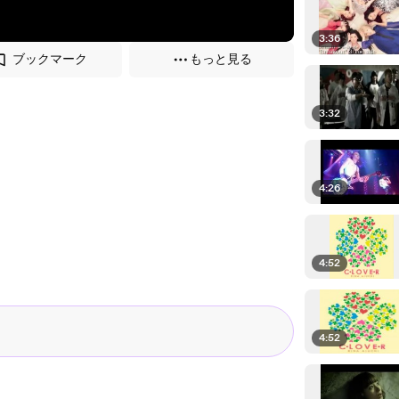
3:36
ブックマーク
もっと見る
3:32
4:26
4:52
4:52