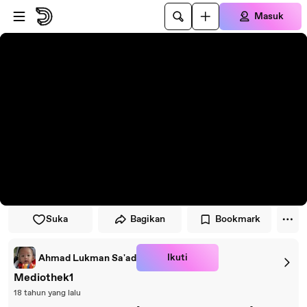
Lewati ke pemutar
Lewatkan ke konten utama
Masuk
Suka
Bagikan
Bookmark
Ikuti
Ahmad Lukman Sa'ad
Mediothek1
18 tahun yang lalu