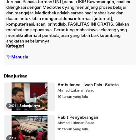
Jurusan Bahasa Jerman UNJ [dahulu IKIP Rawamangun] saat ini
dilengkapi dengan Mediothek yang menunjang proses belajar
dan mengajar. Mediothek adalah sarana bagi mahasiswa dan
dosen untuk lebih mengenal dunia informasi [internet],
komputerisasi, scan, print dlsb. FASILITAS INI GRATIS. Silakan
manfaatkan sepuasnya. Beruntung mahasiswa sekarang yang
memiliki alternatif pembelajaran yang lebih baik ketimbang
angkatan sebelumnya.
Kategori
✨
Manusia
Dianjurkan
Ambulance -Iwan Fals- Sutato
Ahmad Lukman Sa'ad
16 tahun yang lalu
2:01
|
Selanjutnya
Rakit Penyebrangan
Ahmad Lukman Sa'ad
16 tahun yang lalu
2:19