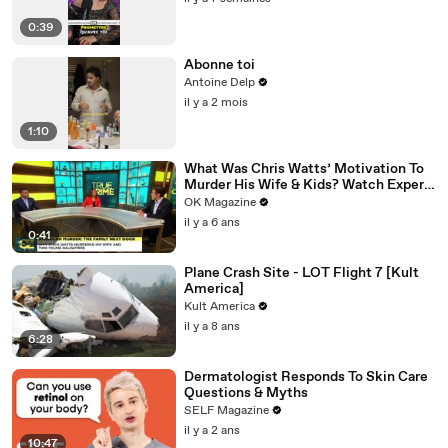
0:39
Abonne toi
Antoine Delp
il y a 2 mois
1:10
What Was Chris Watts’ Motivation To
Murder His Wife & Kids? Watch Expert
Weigh In
OK Magazine
il y a 6 ans
0:41
Plane Crash Site - LOT Flight 7 [Kult
America]
Kult America
il y a 8 ans
6:28
Dermatologist Responds To Skin Care
Questions & Myths
SELF Magazine
il y a 2 ans
10:47