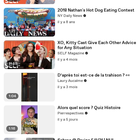
2018 Nathan's Hot Dog Eating Contest
NY Daily News
il y a 8 ans
1:21
XO, Kitty Cast Give Each Other Advice
for Any Situation
SELF Magazine
il y a 4 mois
11:59
D’après toi est-ce de la trahison ? 👀
Laury Aucalme
il y a 3 mois
1:04
Alors quel score ? Quiz Histoire
Pierrespectives
il y a 5 jours
1:16