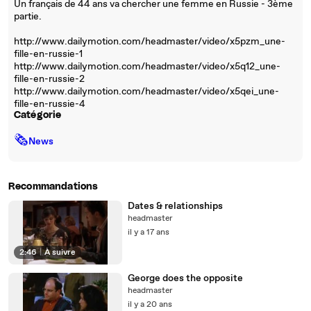
Un français de 44 ans va chercher une femme en Russie - 3ème
partie.
http://www.dailymotion.com/headmaster/video/x5pzm_une-
fille-en-russie-1
http://www.dailymotion.com/headmaster/video/x5q12_une-
fille-en-russie-2
http://www.dailymotion.com/headmaster/video/x5qei_une-
fille-en-russie-4
Catégorie
🗞
News
Recommandations
Dates & relationships
headmaster
il y a 17 ans
2:46
|
À suivre
George does the opposite
headmaster
il y a 20 ans