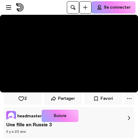
Passer au player
Passer au contenu principal
Se connecter
2
Partager
Favori
Suivre
headmaster
Une fille en Russie 3
il y a 20 ans