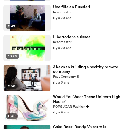
Une fille en Russie 1
headmaster
il y a 20 ans
3:49
Libertariens suisses
headmaster
il y a 20 ans
10:26
3 keys to building a healthy remote
company
Fast Company
il y a 6 ans
2:50
Would You Wear These Unicorn High
Heels?
POPSUGAR Fashion
il y a 9 ans
0:49
Cake Boss’ Buddy Valastro Is