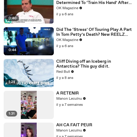
Determined To ‘Train His Hand’ After
Accident: Watch
OK Magazine
il y a 6 ans
0:40
Did The ‘Stress’ Of Touring Play A Part
In Tom Petty’s Death? New REELZ
Doc Dives Deeper: Watch
OK Magazine
il y a 6 ans
0:44
Cliff Diving off an Iceberg in
Antarctica? This guy did it.
Red Bull
il y a 8 ans
1:28
A RETENIR
Manon Leculnu
il y a 7 semaines
1:31
AH CA FAIT PEUR
Manon Leculnu
il y a 7 semaines