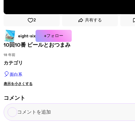
2
共有する
+フォロー
eight-six
10回10番 ビールとおつまみ
18 年前
カテゴリ
🎈
面白系
表示を小さくする
コメント
コ
メ
ン
ト