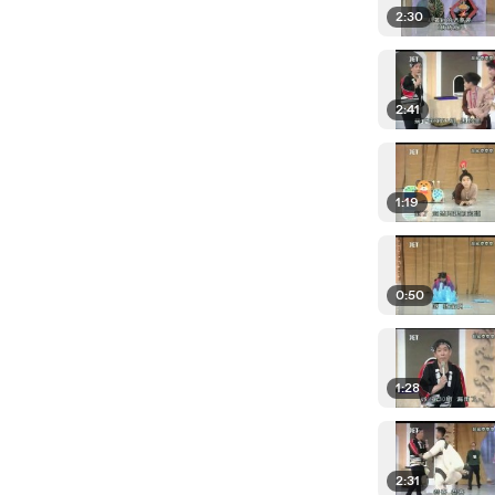
2:30
2:41
1:19
0:50
1:28
2:31