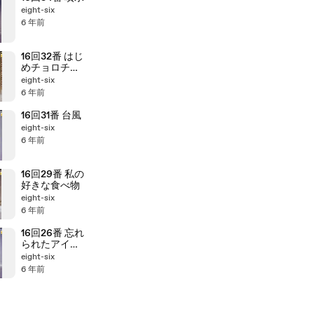
eight-six
6 年前
16回32番 はじ
めチョロチョ
ロなかパッパ
eight-six
6 年前
16回31番 台風
eight-six
6 年前
16回29番 私の
好きな食べ物
eight-six
6 年前
16回26番 忘れ
られたアイス
クリーム
eight-six
6 年前