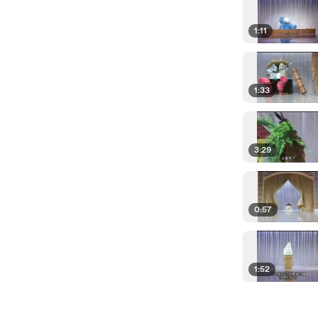
1:11
1:33
3:29
0:57
1:52