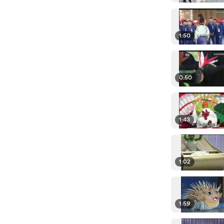
1:50
0:50
1:43
1:02
1:59