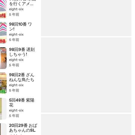
を行くアメン
ボ
eight-six
5 年前
98回10番 ワ
ン!
eight-six
5 年前
98回9番 遅刻
しちゃう!
eight-six
5 年前
98回2番 ざん
ねんな鳥たち
eight-six
5 年前
5回48番 紫陽
花
eight-six
5 年前
20回29番 おば
あちゃんのSL