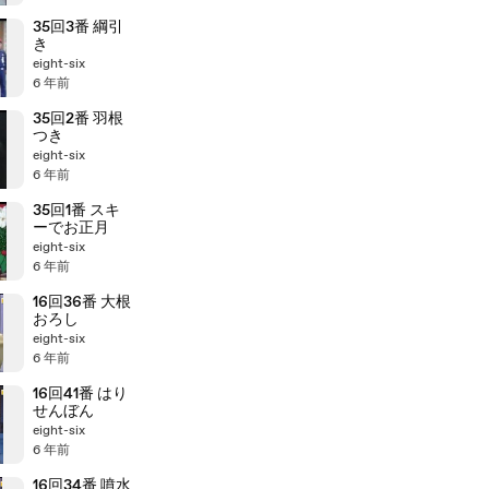
35回3番 綱引
き
eight-six
6 年前
35回2番 羽根
つき
eight-six
6 年前
35回1番 スキ
ーでお正月
eight-six
6 年前
16回36番 大根
おろし
eight-six
6 年前
16回41番 はり
せんぼん
eight-six
6 年前
16回34番 噴水