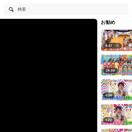
検索
お勧め
4:57
|
次
29:56
1:36
1:22