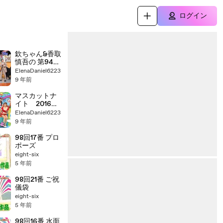
ログイン
欽ちゃん&香取
慎吾の 第94回
全日本仮装大
ElenaDaniel6223
賞「前半」1月21
9 年前
日（土）
20170121 part
マスカットナ
2/2
イト 2016年
12月28日
ElenaDaniel6223
161228
9 年前
98回17番 プロ
ポーズ
eight-six
5 年前
98回21番 ご祝
儀袋
eight-six
5 年前
98回16番 水面