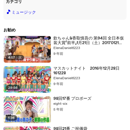
カテゴリ
🎵
ミュージック
お勧め
欽ちゃん&香取慎吾の 第94回 全日本仮
装大賞「前半」1月21日（土）20170121
part 2/2
ElenaDaniel6223
9 年前
4:57
|
次
マスカットナイト 2016年12月28日
161228
ElenaDaniel6223
9 年前
29:56
98回17番 プロポーズ
eight-six
5 年前
1:36
98回21番 ご祝儀袋