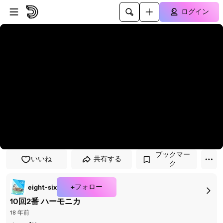
プレイヤーにスキップ
メインコンテンツにスキップ
ログイン
ブックマー
いいね
共有する
ク
+フォロー
eight-six
10回2番 ハーモニカ
18 年前