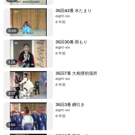
35回42番 水たまり
eight-six
6 年前
0:50
35回30番 雨もり
eight-six
6 年前
1:28
35回7番 大相撲初場所
eight-six
6 年前
2:31
35回3番 綱引き
eight-six
6 年前
1:50