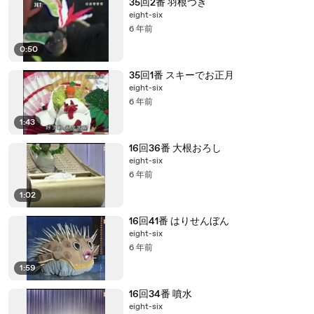
35回2番 羽根つき
eight-six
6 年前
0:50
35回1番 スキーでお正月
eight-six
6 年前
1:43
16回36番 大根おろし
eight-six
6 年前
1:02
16回41番 はりせんぼん
eight-six
6 年前
1:59
16回34番 噴水
eight-six