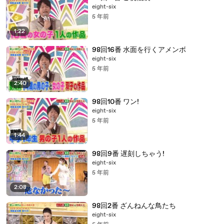
eight-six
5 年前
1:22
98回16番 水面を行くアメンボ
eight-six
5 年前
2:40
98回10番 ワン!
eight-six
5 年前
1:44
98回9番 遅刻しちゃう!
eight-six
5 年前
2:08
98回2番 ざんねんな鳥たち
eight-six