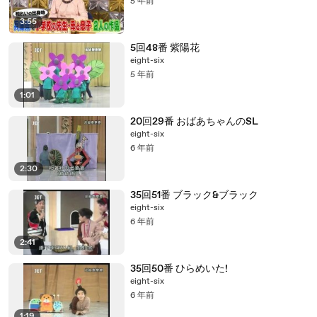
5 年前
3:55
5回48番 紫陽花
eight-six
5 年前
1:01
20回29番 おばあちゃんのSL
eight-six
6 年前
2:30
35回51番 ブラック&ブラック
eight-six
6 年前
2:41
35回50番 ひらめいた!
eight-six
6 年前
1:19