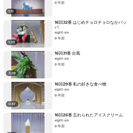
6 年前
1:11
16回32番 はじめチョロチョロなかパッ
パ
eight-six
6 年前
1:33
16回31番 台風
eight-six
6 年前
3:29
16回29番 私の好きな食べ物
eight-six
6 年前
0:57
16回26番 忘れられたアイスクリーム
eight-six
6 年前