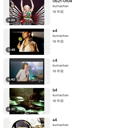
0621-0104
kumachan
16 年前
4:42
e4
kumachan
16 年前
0:48
c4
kumachan
16 年前
4:40
b4
kumachan
16 年前
4:30
a4
kumachan