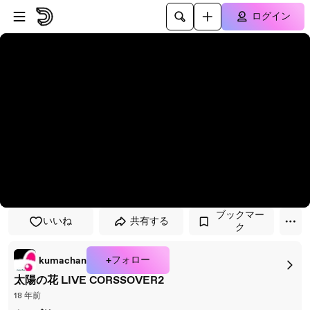
プレイヤーにスキップ
メインコンテンツにスキップ
ログイン
ブックマー
いいね
共有する
ク
+フォロー
kumachan
太陽の花 LIVE CORSSOVER2
18 年前