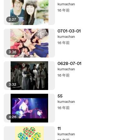
kumachan
16 年前
2:27
0701-03-01
kumachan
16 年前
3:36
0628-07-01
kumachan
16 年前
3:32
55
kumachan
16 年前
4:26
11
kumachan