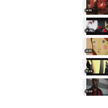
4:14
6:30
2:31
2:24
0:59