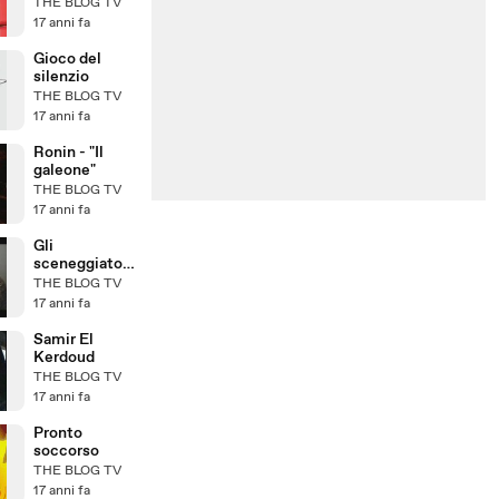
THE BLOG TV
17 anni fa
Gioco del
silenzio
THE BLOG TV
17 anni fa
Ronin - "Il
galeone"
THE BLOG TV
17 anni fa
Gli
sceneggiatori
di Lost
THE BLOG TV
17 anni fa
Samir El
Kerdoud
THE BLOG TV
17 anni fa
Pronto
soccorso
THE BLOG TV
17 anni fa