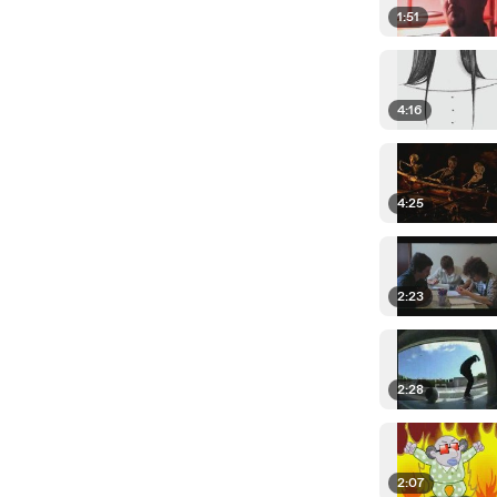
1:51
4:16
4:25
2:23
2:28
2:07