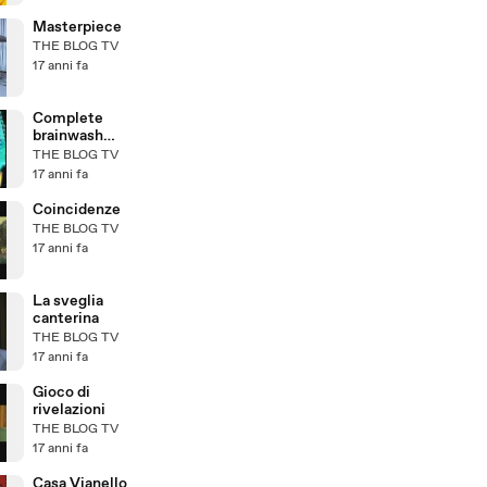
Masterpiece
THE BLOG TV
17 anni fa
Complete
brainwash
neurosurgery
THE BLOG TV
17 anni fa
Coincidenze
THE BLOG TV
17 anni fa
La sveglia
canterina
THE BLOG TV
17 anni fa
Gioco di
rivelazioni
THE BLOG TV
17 anni fa
Casa Vianello