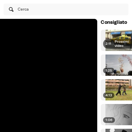
Cerca
Consigliato
Prossimi
2:11
|
video
1:25
4:13
1:06