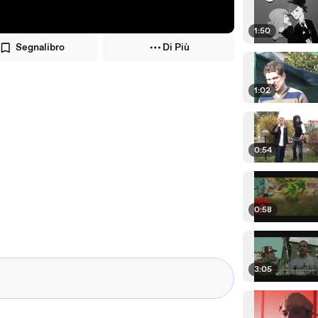
1:50
Segnalibro
Di Più
1:02
0:54
0:58
3:05