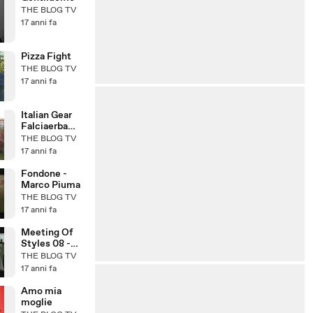
THE BLOG TV
17 anni fa
Pizza Fight
THE BLOG TV
17 anni fa
Italian Gear
Falciaerba
5000
THE BLOG TV
17 anni fa
Fondone -
Marco Piuma
THE BLOG TV
17 anni fa
Meeting Of
Styles 08 -
Part Two
THE BLOG TV
17 anni fa
Amo mia
moglie