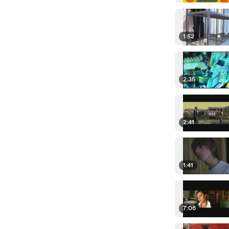
1:52
2:35
2:41
1:41
7:06