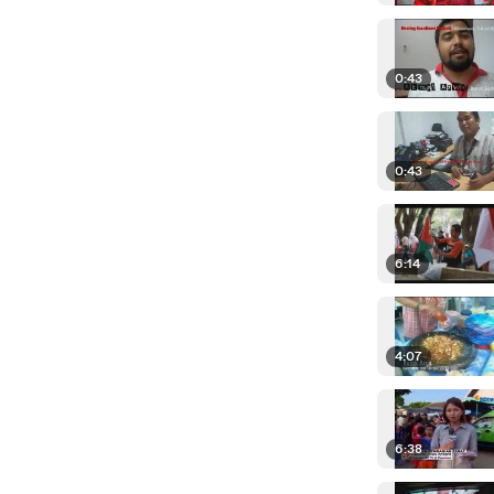
0:43
0:43
6:14
4:07
6:38