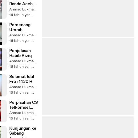
Banda Aceh -
final-
Ahmad Lukman Sa'ad
16 tahun yang lalu
Pemenang
Umrah
Ahmad Lukman Sa'ad
16 tahun yang lalu
Penjelasan
Habib Riziq
Ahmad Lukman Sa'ad
16 tahun yang lalu
Selamat Idul
Fitri 1430 H
Ahmad Lukman Sa'ad
16 tahun yang lalu
Perpisahan CS
Telkomsel
Branch Banda
Ahmad Lukman Sa'ad
Aceh Februari
16 tahun yang lalu
2010
Kunjungan ke
Sabang