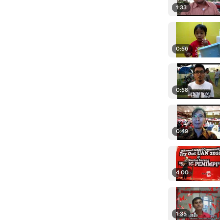
1:33
0:56
0:58
0:49
4:00
1:35