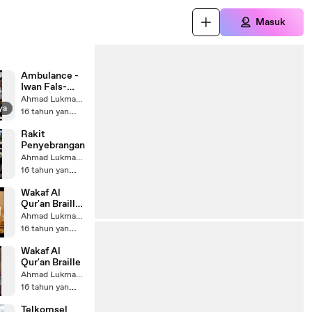
Masuk
Ambulance -
Iwan Fals-
Sutato
Ahmad Lukman Sa'ad
ya
16 tahun yang lalu
Rakit
Penyebrangan
Ahmad Lukman Sa'ad
16 tahun yang lalu
Wakaf Al
Qur'an Braille
-Laporan-
Ahmad Lukman Sa'ad
16 tahun yang lalu
Wakaf Al
Qur'an Braille
Ahmad Lukman Sa'ad
16 tahun yang lalu
Telkomsel