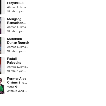
Prayudi 93
Ahmad Lukman Sa'ad
18 tahun yang lalu
Meugang
Ramadhan
1429 H
Ahmad Lukman Sa'ad
18 tahun yang lalu
Memburu
Durian Runtuh
Ahmad Lukman Sa'ad
18 tahun yang lalu
Peduli
Palestina
Ahmad Lukman Sa'ad
18 tahun yang lalu
Former Aide
Claims She
Was Asked to
Veuer
Make a ‘Hit
3 tahun yang lalu
List’ For
Trump