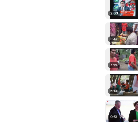
2:03
5:47
7:19
6:14
0:51