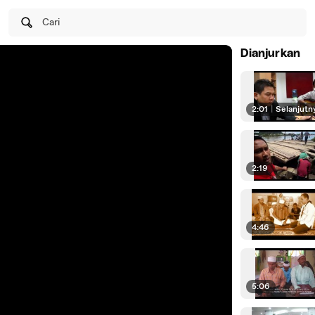
Cari
Dianjurkan
2:01
|
Selanjutn
2:19
4:46
5:06