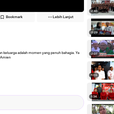
2:40
Bookmark
Lebih Lanjut
0:29
gan keluarga adalah momen yang penuh bahagia. Ya
2:07
. Amien
1:03
1:34