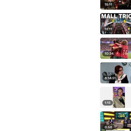
15:11
18:11
10:34
6:14:51
1:15
0:56