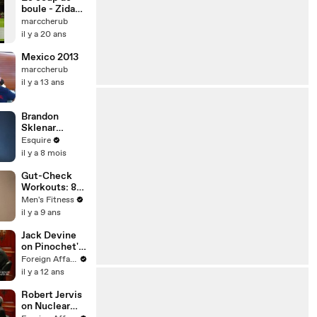
boule - Zidane
il a frappé
marccherub
il y a 20 ans
Mexico 2013
marccherub
il y a 13 ans
Brandon
Sklenar
Reflects on
Esquire
Embarrassing
il y a 8 mois
Auditions and
Past Roles |
Gut-Check
How I Got
Workouts: 8
Here | Esquire
quick routines
Men's Fitness
to fight
il y a 9 ans
weight gain
Jack Devine
on Pinochet's
Coup
Foreign Affairs
il y a 12 ans
Robert Jervis
on Nuclear