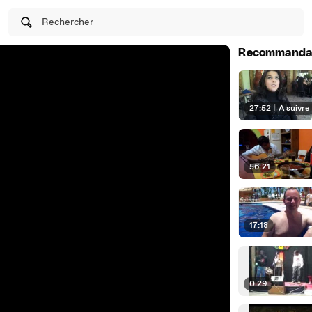
Rechercher
Recommanda
27:52
|
À suivre
56:21
17:18
0:29