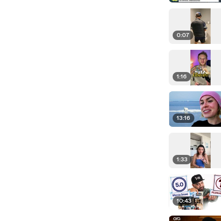
0:07
1:16
13:16
1:33
10:43