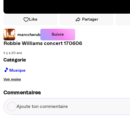
Like
Partager
Suivre
marccherub
Robbie Williams concert 170606
il y a 20 ans
Catégorie
🎵
Musique
Voir moins
Commentaires
Ajoute
ton
commentaire