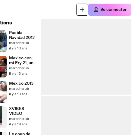
Se connecter
tions
Puebla
Navidad 2013
marccherub
il y a 13 ans
Mexico con
mi Ery 21 junio
21 julio 2013
marccherub
il y a 13 ans
Mexico 2013
marccherub
il y a 13 ans
XVIBES
VIDEO
marccherub
il y a 19 ans
Le coup de