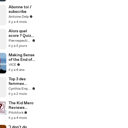
Versions’ Of
His Suicide
Abonne toi /
Attempt —
subscribe
Watch
Antoine Delp
il y a 4 mois
Alors quel
score ? Quiz
Histoire
Pierrespectives
il y a 5 jours
Making Sense
of the End of
the World
VICE
with my Dad
il y a 6 ans
Top 3 des
femmes
détruites par
Cynthia Enparle
la cour royale
il y a 2 mois
de France slay
lol #histoire
The Kid Mero
Reviews
Albums by
Pitchfork
Oasis, Tool,
il y a 4 mois
Addison Rae,
and More
"I don't do