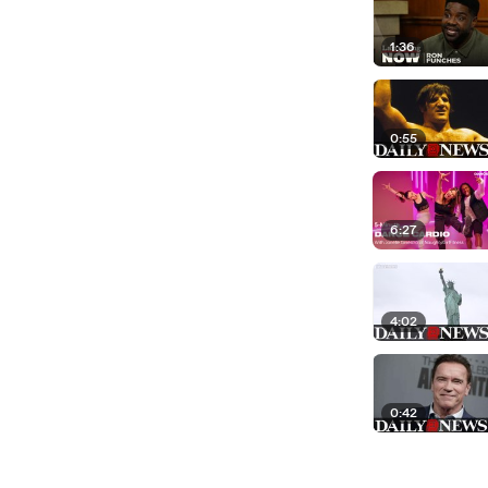
1:36
0:55
6:27
4:02
0:42