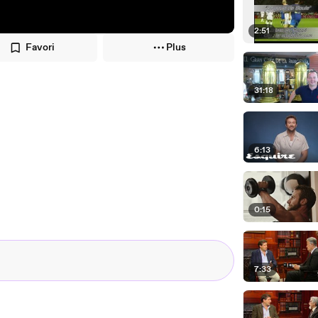
2:51
Favori
Plus
31:18
6:13
0:15
7:33