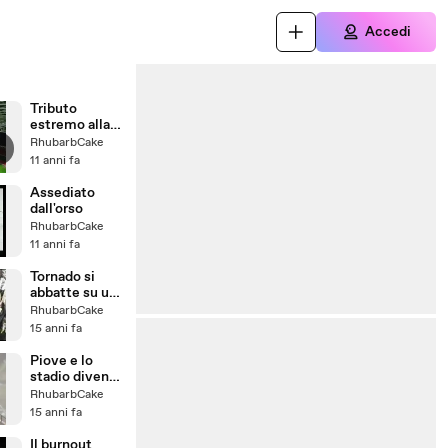
Accedi
Tributo
estremo alla
montagna
RhubarbCake
11 anni fa
Assediato
dall'orso
RhubarbCake
11 anni fa
Tornado si
abbatte su un
negozio
RhubarbCake
15 anni fa
Piove e lo
stadio diventa
una piscina
RhubarbCake
15 anni fa
Il burnout