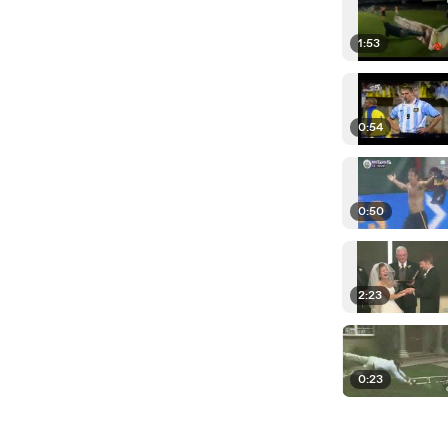
1:53
0:54
0:50
2:23
0:23