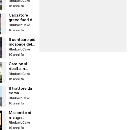
sportiva
RhubarbCake
16 anni fa
Calciatore
greco fuori di
testa
RhubarbCake
16 anni fa
Il centauro più
incapace del
ventunesimo
RhubarbCake
secolo
16 anni fa
Camion si
ribalta in
strada
RhubarbCake
16 anni fa
Il trattore da
corsa
RhubarbCake
16 anni fa
Mascotte si
mangia
Cheerleader
RhubarbCake
16 anni fa