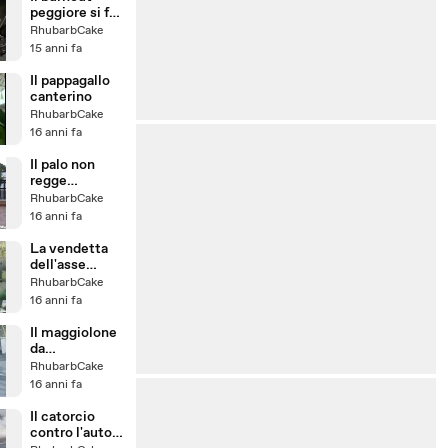
peggiore si fa
nel cortile di
RhubarbCake
casa
15 anni fa
Il pappagallo
canterino
RhubarbCake
16 anni fa
Il palo non
regge
l'acrobata
RhubarbCake
16 anni fa
La vendetta
dell'asse
spezzata
RhubarbCake
16 anni fa
Il maggiolone
da
competizione
RhubarbCake
16 anni fa
Il catorcio
contro l'auto