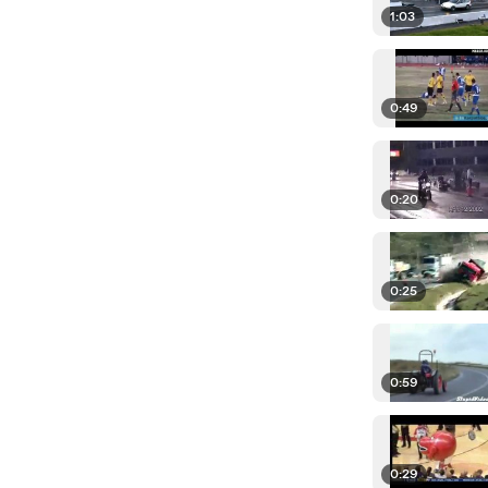
1:03
0:49
0:20
0:25
0:59
0:29