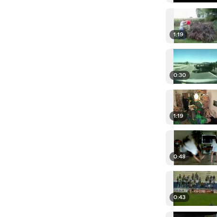
1:19
0:30
1:19
0:48
0:43