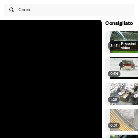
Cerca
Consigliato
Prossimi
3:45
|
video
0:54
1:28
0:31