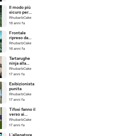
Il modo più
sicuro per
bruciare le
RhubarbCake
sterpaglie
16 anni fa
Frontale
ripreso da
telecamera a
RhubarbCake
bordo
16 anni fa
Tartarughe
ninja alla
riscossa
RhubarbCake
17 anni fa
Esibizionista
punita
RhubarbCake
17 anni fa
Tifosi fanno il
verso ai
guardalinee
RhubarbCake
17 anni fa
L'allenatore