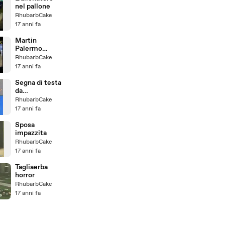
nel pallone
RhubarbCake
17 anni fa
Martin
Palermo
sbaglia 3 rigori
RhubarbCake
di fila
17 anni fa
Segna di testa
da
centrocampo
RhubarbCake
17 anni fa
Sposa
impazzita
RhubarbCake
17 anni fa
Tagliaerba
horror
RhubarbCake
17 anni fa