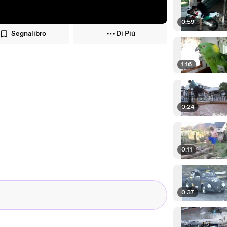
0:59
Segnalibro
Di Più
1:16
0:24
0:11
0:37