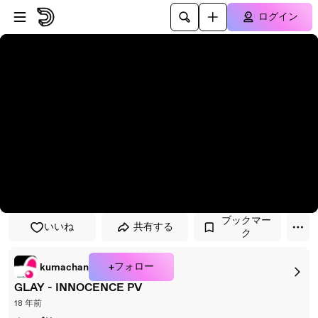
プレイヤーにスキップ
メインコンテンツにスキップ
ログイン
ブックマー
いいね
共有する
ク
+フォロー
kumachan
GLAY - INNOCENCE PV
18 年前