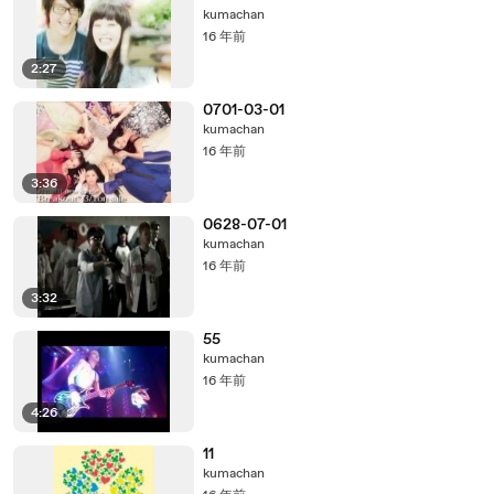
kumachan
16 年前
2:27
0701-03-01
kumachan
16 年前
3:36
0628-07-01
kumachan
16 年前
3:32
55
kumachan
16 年前
4:26
11
kumachan