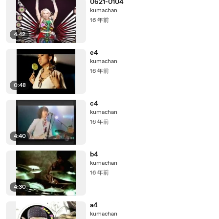
0621-0104
kumachan
16 年前
4:42
e4
kumachan
16 年前
0:48
c4
kumachan
16 年前
4:40
b4
kumachan
16 年前
4:30
a4
kumachan