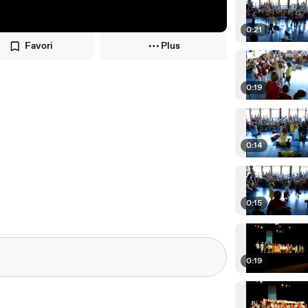
0:21
Favori
Plus
0:19
0:14
0:15
0:19