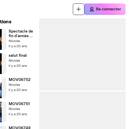
Se connecter
tions
Spectacle de
fin d'année CP
CE1
Nicolas
il y a 20 ans
salut final
Nicolas
il y a 20 ans
MOV06752
Nicolas
il y a 20 ans
MOV06751
Nicolas
il y a 20 ans
MOV06748