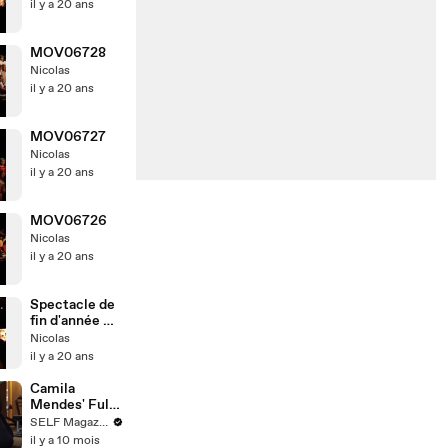
il y a 20 ans
MOV06728
Nicolas
il y a 20 ans
MOV06727
Nicolas
il y a 20 ans
MOV06726
Nicolas
il y a 20 ans
Spectacle de
fin d'année CP
CE1
Nicolas
il y a 20 ans
Camila
Mendes' Full
Workout,
SELF Magazine
From Warm
il y a 10 mois