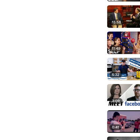
15:56
11:49
5:32
3:09
0:41