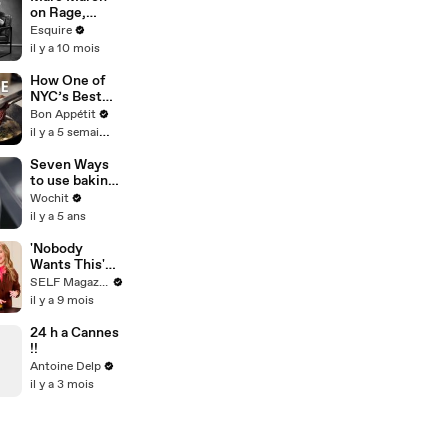
on Rage,
Regret, and
Esquire
Learning To
il y a 10 mois
Let Go | What
I’ve Learned |
How One of
Esquire
NYC’s Best
Chefs Cooks
Bon Appétit
the Juiciest
il y a 5 semaines
Steak
Seven Ways
to use baking
soda and
Wochit
eliminate
il y a 5 ans
smell
'Nobody
Wants This'
Cast Give
SELF Magazine
Each Other
il y a 9 mois
Advice for
Any Situation
24 h a Cannes
!!
Antoine Delp
il y a 3 mois