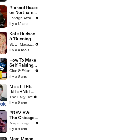
Up to Cool
Down
Richard Haass
on Northern
Ireland
Foreign Affairs
il y a 12 ans
Kate Hudson
& 'Running
Point' Cast
SELF Magazine
Compete in
il y a 4 mois
an Arcade
Battle
How To Make
Self Raising
Vs. Self Rising
Glen & Friends Cooking Food
Flour - What
il y a 8 ans
Is It?
MEET THE
INTERNET:
Facebook
The Daily Dot
il y a 9 ans
PREVIEW:
The Chicago
Renaissance |
Major League Soccer
The
il y a 9 ans
Movement
pres. by AT&T
Marc Maron