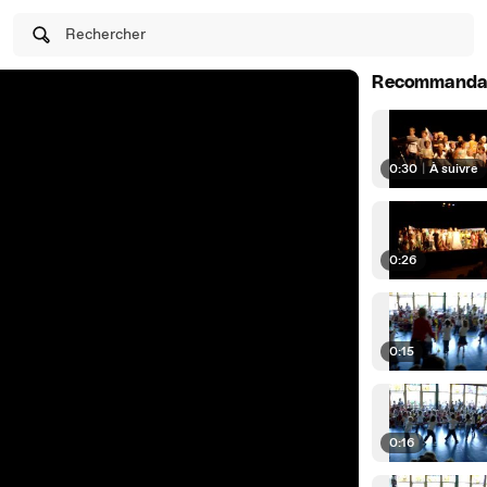
Rechercher
Recommanda
0:30
|
À suivre
0:26
0:15
0:16