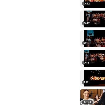
0:22
0:42
0:15
0:18
1:12
17:04