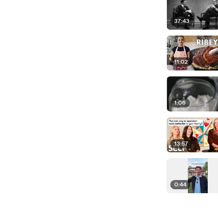
37:43
11:02
1:06
13:57
0:44