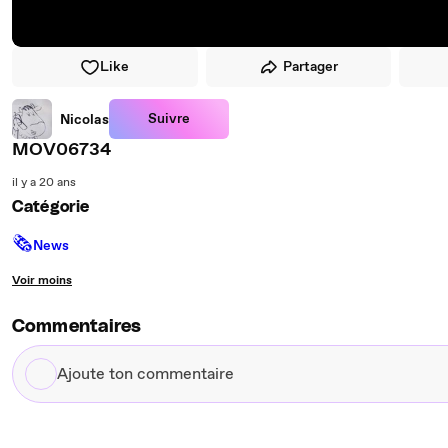
Like
Partager
Suivre
Nicolas
MOV06734
il y a 20 ans
Catégorie
🗞
News
Voir moins
Commentaires
Ajoute
ton
commentaire