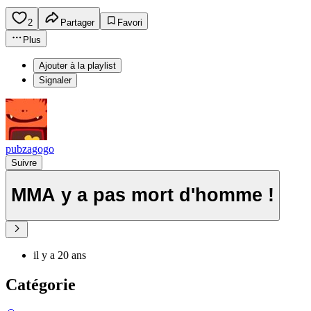
2
Partager
Favori
Plus
Ajouter à la playlist
Signaler
pubzagogo
Suivre
MMA y a pas mort d'homme !
il y a 20 ans
Catégorie