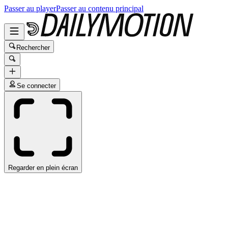
Passer au player
Passer au contenu principal
Rechercher
Se connecter
Regarder en plein écran