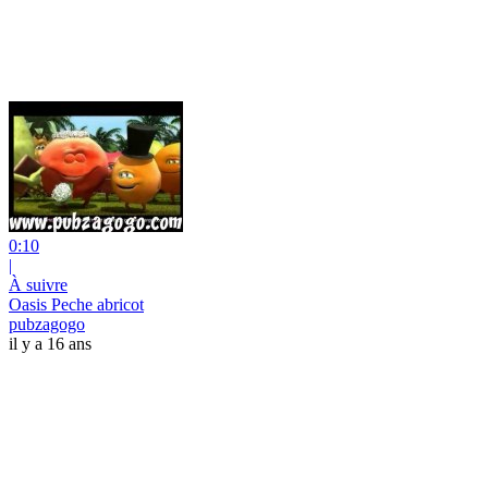
0:10
|
À suivre
Oasis Peche abricot
pubzagogo
il y a 16 ans