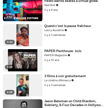
Pedro Barros skates a virtual globe.
Red Bull
il y a 8 ans
2:12
Quand c’est la pause fraîcheur
Laury Aucalme
il y a 3 semaines
0:32
PAPER Penthouse: JoJo
PAPER Magazine
il y a 10 ans
7:38
3 films à voir gratuitement
Le cinéma d'Amaury
il y a 3 semaines
2:28
Jason Bateman on Child Stardom,
Sobriety, & Four Decades in Hollywood