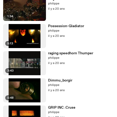
philippe
il y a 20 ans
1:34
Possession-Gladiator
philippe
il y a 20 ans
5:13
raging speedhorn Thumper
philippe
il y a 20 ans
3:43
Dimmu_borgir
philippe
il y a 20 ans
5:48
GRIP INC :Cruse
philippe