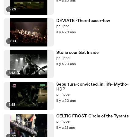
il y a 20 ans
5:26
DEVIATE -Thornteaser-low
philippe
il y a 20 ans
3:33
Stone sour Get Inside
philippe
il y a 20 ans
3:13
Sepultura-convicted_in_life-Mytho-
HDP
philippe
il y a 20 ans
3:18
CELTIC FROST-Circle of the Tyrants
philippe
il y a 21 ans
4:32