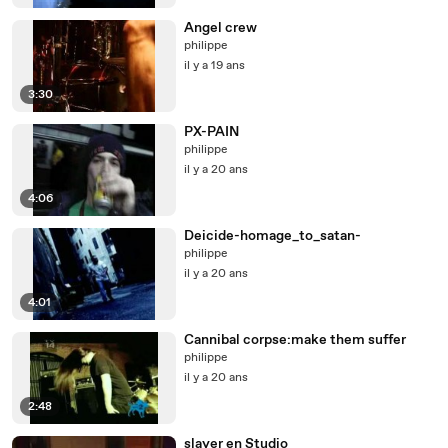
Angel crew
philippe
il y a 19 ans
3:30
PX-PAIN
philippe
il y a 20 ans
4:06
Deicide-homage_to_satan-
philippe
il y a 20 ans
4:01
Cannibal corpse:make them suffer
philippe
il y a 20 ans
2:48
slayer en Studio