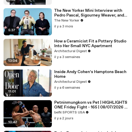
The New Yorker Mini Interview with
Pedro Pascal, Sigourney Weaver, and
Jon Favreau
The New Yorker
il y a 3 mois
5:37
How a Ceramicist Fit a Pottery Studio
Into Her Small NYC Apartment
Architectural Digest
il y a 3 semaines
13:04
Inside Andy Cohen’s Hamptons Beach
Home
Architectural Digest
il y a 6 semaines
11:01
Petninmungkorn vs Pet | HIGHLIGHTS
ONE Friday Fight - 165 | 08/07/2026 |
beIN SPORTS USA
beIN SPORTS USA
il y a 2 jours
10:42