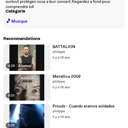
surtout protégez vous a leur concert.Regardez a fond pour
comprendre loll
Catégorie
🎵
Musique
Recommandations
BATTALION
philippe
il y a 18 ans
4:29
|
À suivre
Metallica 2008
philippe
il y a 18 ans
8:01
Proudz - Cuando eramos soldados
philippe
il y a 19 ans
1:29