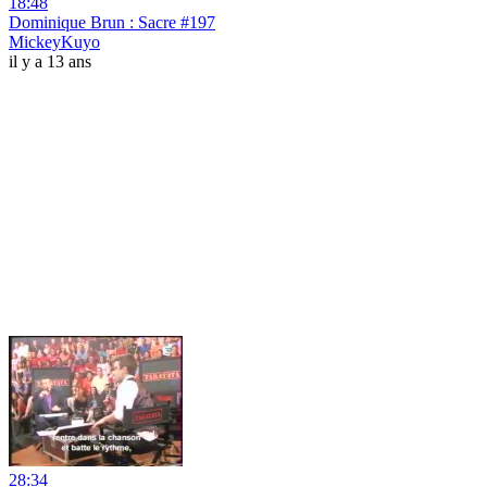
18:48
Dominique Brun : Sacre #197
MickeyKuyo
il y a 13 ans
28:34