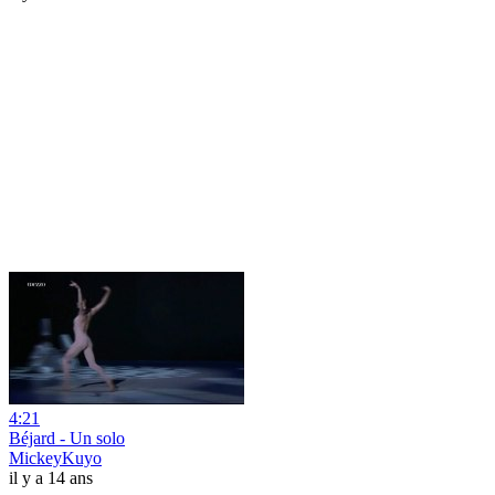
4:21
Béjard - Un solo
MickeyKuyo
il y a 14 ans