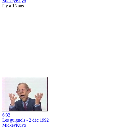
MickeyKuyo
il y a 13 ans
6:32
Les guignols - 2 déc 1992
MickeyKuyo