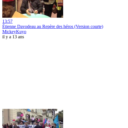
13:57
Étienne Davodeau au Repère des héros (Version courte)
MickeyKuyo
il y a 13 ans