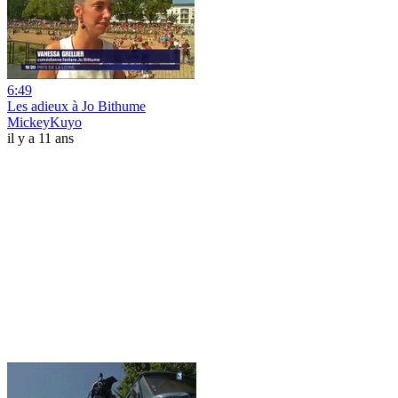
6:49
Les adieux à Jo Bithume
MickeyKuyo
il y a 11 ans