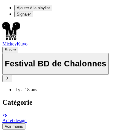
Ajouter à la playlist
Signaler
MickeyKuyo
Suivre
Festival BD de Chalonnes
il y a 18 ans
Catégorie
🦄
Art et design
Voir moins