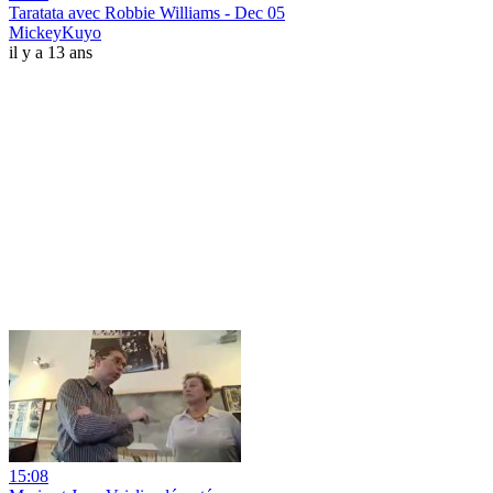
Taratata avec Robbie Williams - Dec 05
MickeyKuyo
il y a 13 ans
15:08