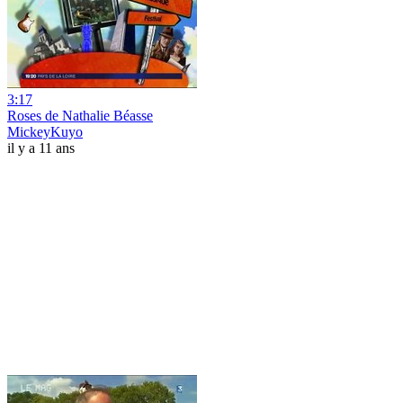
3:17
Roses de Nathalie Béasse
MickeyKuyo
il y a 11 ans