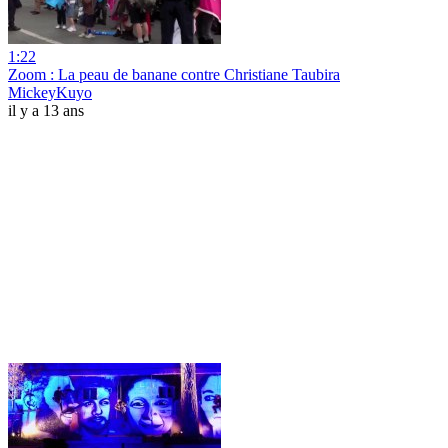
1:22
Zoom : La peau de banane contre Christiane Taubira
MickeyKuyo
il y a 13 ans