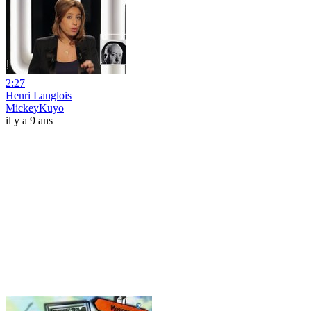
2:27
Henri Langlois
MickeyKuyo
il y a 9 ans