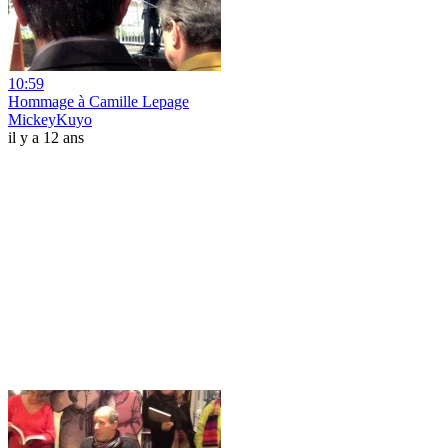
10:59
Hommage à Camille Lepage
MickeyKuyo
il y a 12 ans