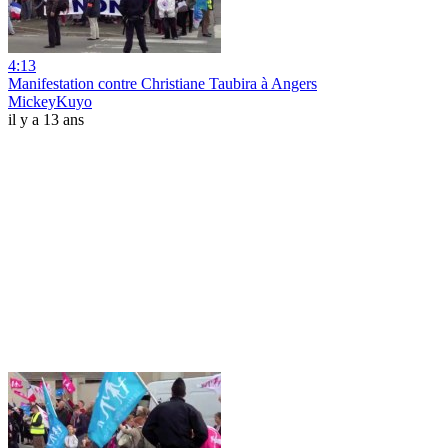
4:13
Manifestation contre Christiane Taubira à Angers
MickeyKuyo
il y a 13 ans