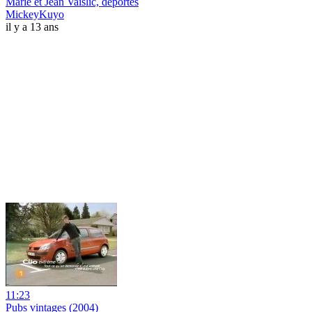
Marie et Jean Vaislic, déportés
MickeyKuyo
il y a 13 ans
11:23
Pubs vintages (2004)