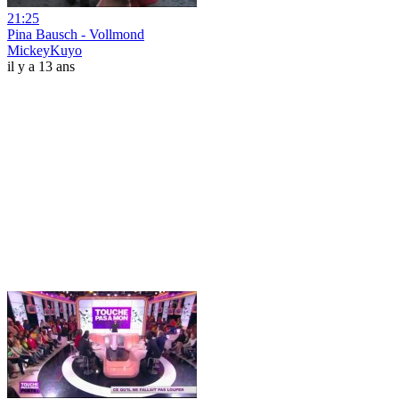
21:25
Pina Bausch - Vollmond
MickeyKuyo
il y a 13 ans