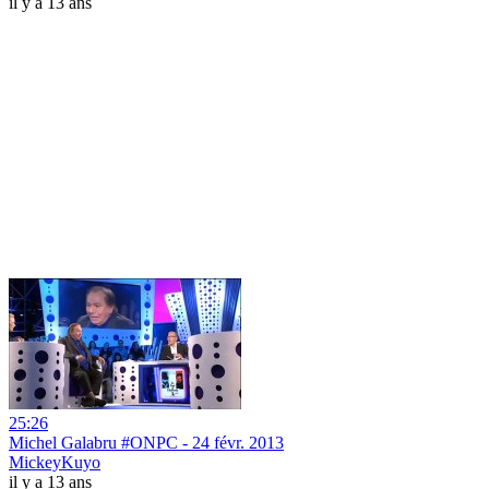
il y a 13 ans
25:26
Michel Galabru #ONPC - 24 févr. 2013
MickeyKuyo
il y a 13 ans