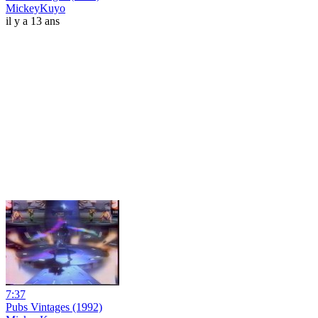
MickeyKuyo
il y a 13 ans
7:37
Pubs Vintages (1992)