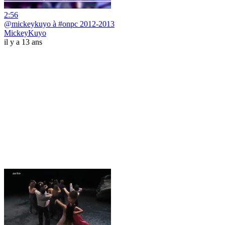
2:56
@mickeykuyo à #onpc 2012-2013
MickeyKuyo
il y a 13 ans