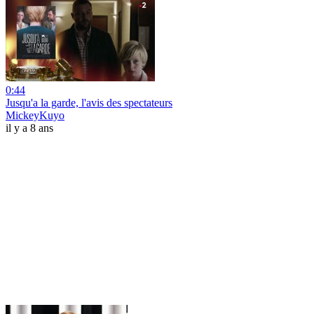
0:44
Jusqu'a la garde, l'avis des spectateurs
MickeyKuyo
il y a 8 ans