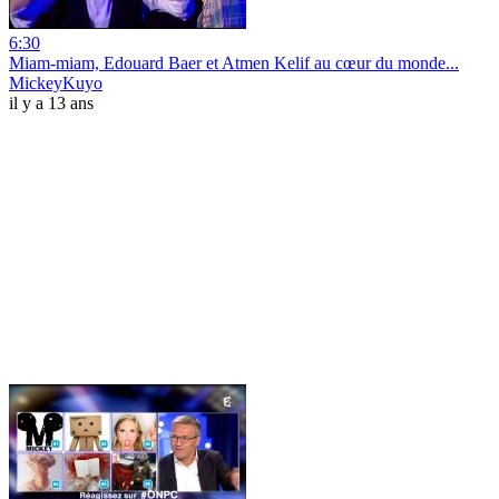
6:30
Miam-miam, Edouard Baer et Atmen Kelif au cœur du monde...
MickeyKuyo
il y a 13 ans