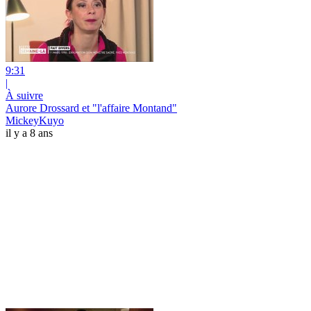
9:31
|
À suivre
Aurore Drossard et "l'affaire Montand"
MickeyKuyo
il y a 8 ans