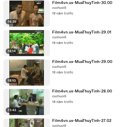
Film4vn.us-MuaThuyTinh-30.00
cuchuoi5
18 năm trước
14:35
Film4vn.us-MuaThuyTinh-29.01
cuchuoi5
18 năm trước
18:14
Film4vn.us-MuaThuyTinh-29.00
cuchuoi5
18 năm trước
18:10
Film4vn.us-MuaThuyTinh-28.00
cuchuoi5
18 năm trước
13:43
Film4vn.us-MuaThuyTinh-27.02
cuchuoi5