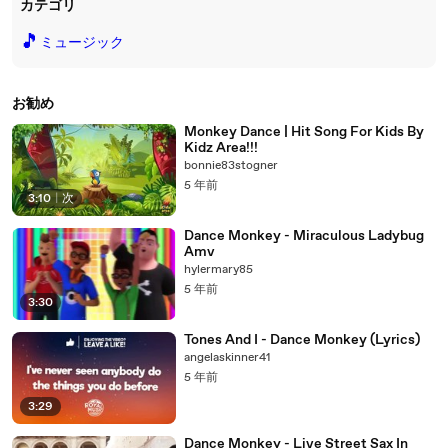
カテゴリ
🎵
ミュージック
お勧め
Monkey Dance | Hit Song For Kids By
Kidz Area!!!
bonnie83stogner
5 年前
3:10
|
次
Dance Monkey - Miraculous Ladybug
Amv
hylermary85
5 年前
3:30
Tones And I - Dance Monkey (Lyrics)
angelaskinner41
5 年前
3:29
Dance Monkey - Live Street Sax In