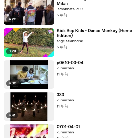
Milan
larsonnatalie99
5 年前
4:20
Kidz Bop Kids - Dance Monkey (Home
Edition)
angelaskinner41
5 年前
3:28
p0610-03-04
kumachan
11 年前
4:30
333
kumachan
11 年前
4:41
0701-04-01
kumachan