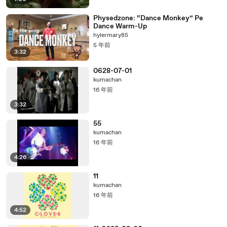
Physedzone: “Dance Monkey” Pe
Dance Warm-Up
hylermary85
5 年前
3:32
0628-07-01
kumachan
16 年前
3:32
55
kumachan
16 年前
4:26
11
kumachan
16 年前
4:52