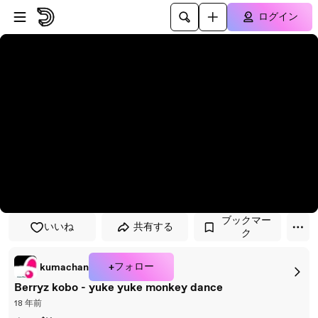
プレイヤーにスキップ
メインコンテンツにスキップ
ログイン
ブックマー
いいね
共有する
ク
+フォロー
kumachan
Berryz kobo - yuke yuke monkey dance
18 年前