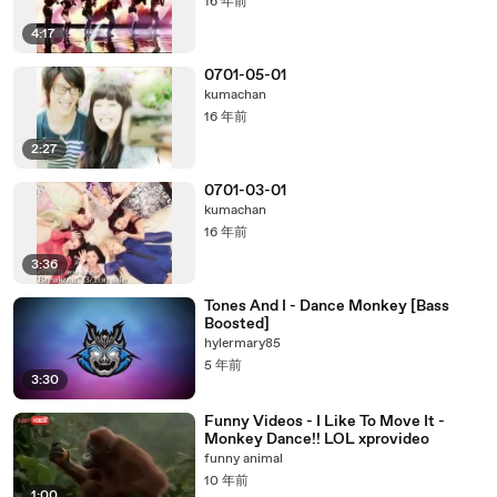
16 年前
4:17
0701-05-01
kumachan
16 年前
2:27
0701-03-01
kumachan
16 年前
3:36
Tones And I - Dance Monkey [Bass
Boosted]
hylermary85
5 年前
3:30
Funny Videos - I Like To Move It -
Monkey Dance!! LOL xprovideo
funny animal
10 年前
1:00