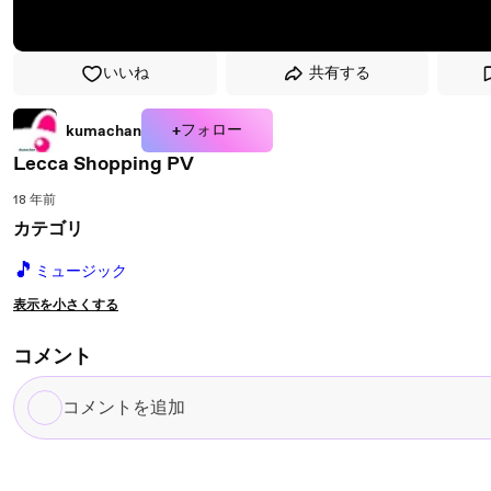
いいね
共有する
+フォロー
kumachan
Lecca Shopping PV
18 年前
カテゴリ
🎵
ミュージック
表示を小さくする
コメント
コ
メ
ン
ト