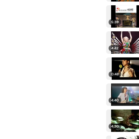
5:39
4:42
0:48
4:40
4:30