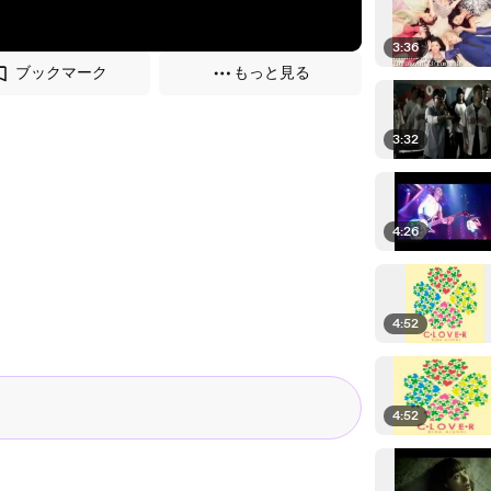
3:36
ブックマーク
もっと見る
3:32
4:26
4:52
4:52