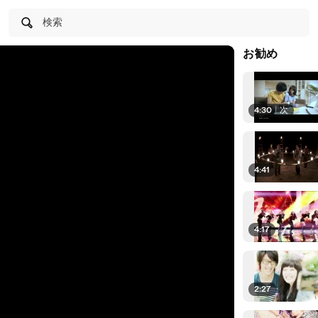
検索
お勧め
4:30
|
次
4:41
4:17
2:27