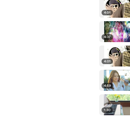
4:01
4:37
4:01
4:59
1:30