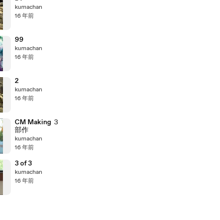
kumachan
16 年前
99
kumachan
16 年前
2
kumachan
16 年前
CM Making ３
部作
kumachan
16 年前
3 of 3
kumachan
16 年前