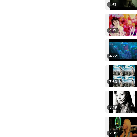
4:51
4:13
4:22
7:33
3:49
2:05