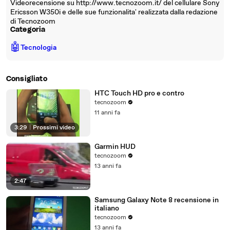
Videorecensione su http://www.tecnozoom.it/ del cellulare Sony
Ericsson W350i e delle sue funzionalita' realizzata dalla redazione
di Tecnozoom
Categoria
🤖
Tecnologia
Consigliato
HTC Touch HD pro e contro
tecnozoom
11 anni fa
3:29
|
Prossimi video
Garmin HUD
tecnozoom
13 anni fa
2:47
Samsung Galaxy Note 8 recensione in
italiano
tecnozoom
13 anni fa