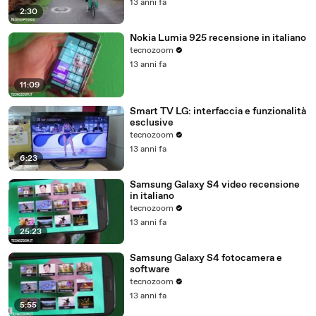
13 anni fa
2:30
Nokia Lumia 925 recensione in italiano
tecnozoom
13 anni fa
11:09
Smart TV LG: interfaccia e funzionalità
esclusive
tecnozoom
13 anni fa
6:23
Samsung Galaxy S4 video recensione
in italiano
tecnozoom
13 anni fa
25:23
Samsung Galaxy S4 fotocamera e
software
tecnozoom
13 anni fa
5:55