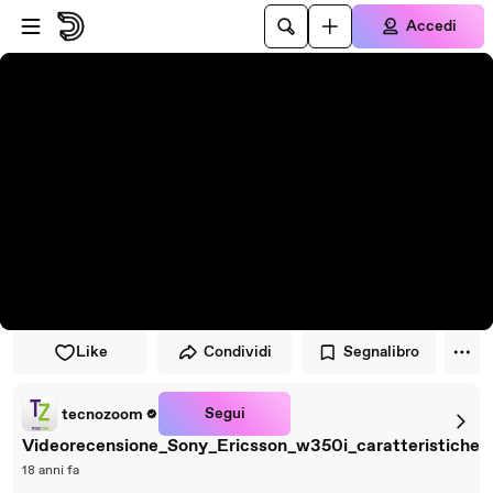
Vai al lettore
Passa al contenuto principale
Accedi
Like
Condividi
Segnalibro
Segui
tecnozoom
Videorecensione_Sony_Ericsson_w350i_caratteristiche
18 anni fa