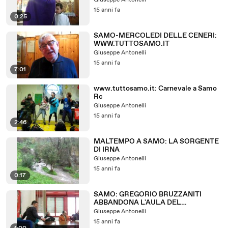
Giuseppe Antonelli
15 anni fa
0:25
SAMO-MERCOLEDI DELLE CENERI:
WWW.TUTTOSAMO.IT
Giuseppe Antonelli
15 anni fa
7:01
www.tuttosamo.it: Carnevale a Samo
Rc
Giuseppe Antonelli
15 anni fa
2:46
MALTEMPO A SAMO: LA SORGENTE
DI IRNA
Giuseppe Antonelli
15 anni fa
0:17
SAMO: GREGORIO BRUZZANITI
ABBANDONA L'AULA DEL
CONSIGLIO
Giuseppe Antonelli
15 anni fa