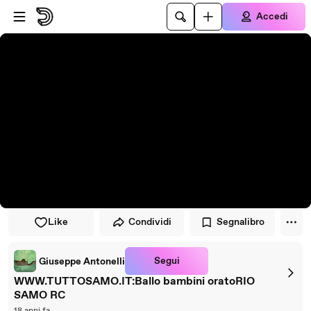
Vai al lettore
Passa al contenuto principale
Accedi
Like
Condividi
Segnalibro
Segui
Giuseppe Antonelli
WWW.TUTTOSAMO.IT:Ballo bambini oratoRIO
SAMO RC