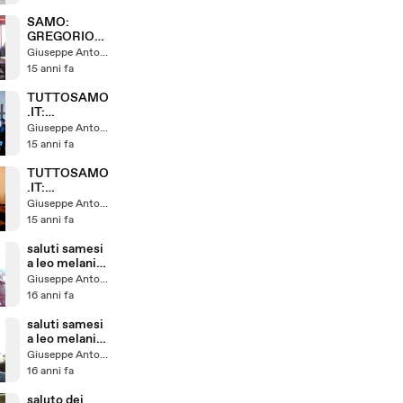
SAMO:
GREGORIO
BRUZZANITI
Giuseppe Antonelli
ABBANDONA
15 anni fa
L'AULA DEL
CONSIGLIO
TUTTOSAMO
.IT:
COMM.DEFU
Giuseppe Antonelli
NTI PRIMO
15 anni fa
LUNEDI DEL
MESE 2
TUTTOSAMO
.IT:
COMM.DEFU
Giuseppe Antonelli
NTI PRIMO
15 anni fa
LUNEDI DEL
MESE
saluti samesi
a leo melania
in australia (
Giuseppe Antonelli
enzo)
16 anni fa
saluti samesi
a leo melania
in australia
Giuseppe Antonelli
16 anni fa
saluto dei