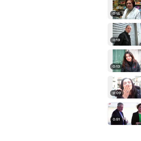
0:15
0:19
0:13
0:09
0:51