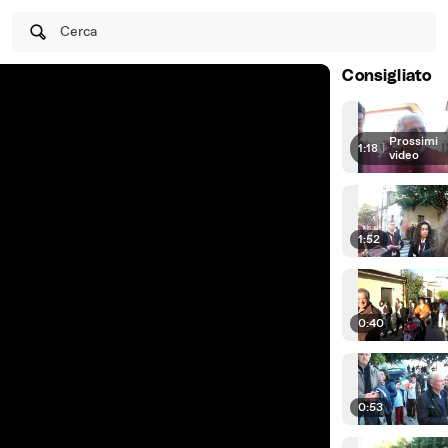
Cerca
Consigliato
Prossimi
1:18
|
video
1:52
0:40
0:53