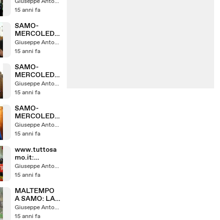
LA PRIMA
Giuseppe Antonelli
VIA CRUCIS
15 anni fa
SAMO-
MERCOLEDI
DELLE
Giuseppe Antonelli
CENERI PT 2
15 anni fa
SAMO-
MERCOLEDI
DELLE
Giuseppe Antonelli
CENERI PT 1
15 anni fa
SAMO-
MERCOLEDI
DELLE
Giuseppe Antonelli
CENERI:
15 anni fa
WWW.TUTTO
SAMO.IT
www.tuttosa
mo.it:
Carnevale a
Giuseppe Antonelli
Samo Rc
15 anni fa
MALTEMPO
A SAMO: LA
SORGENTE
Giuseppe Antonelli
DI IRNA
15 anni fa