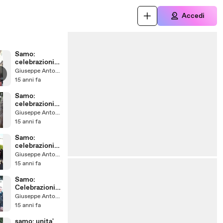
Accedi
Samo:
celebrazioni
150°
Giuseppe Antonelli
anniversario
15 anni fa
unita' Italia pt
6
Samo:
celebrazioni
150°
Giuseppe Antonelli
anniversario
15 anni fa
unita' Italia pt
5
Samo:
celebrazioni
150°
Giuseppe Antonelli
anniversario
15 anni fa
unita' Italia pt
4
Samo:
Celebrazioni
150°anniversa
Giuseppe Antonelli
rio Unità
15 anni fa
d'Italia pt 3
samo: unita'