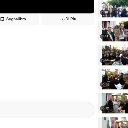
1:18
Segnalibro
Di Più
1:41
1:44
0:35
0:12