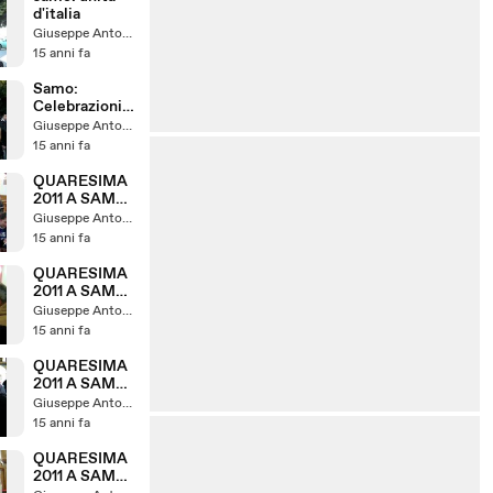
d'italia
Giuseppe Antonelli
15 anni fa
Samo:
Celebrazioni
150°anniversa
Giuseppe Antonelli
rio Unità
15 anni fa
d'Italia pt 1
QUARESIMA
2011 A SAMO:
LA PRIMA
Giuseppe Antonelli
VIA CRUCIS
15 anni fa
PT4
QUARESIMA
2011 A SAMO:
LA PRIMA
Giuseppe Antonelli
VIA CRUCIS
15 anni fa
PT3
QUARESIMA
2011 A SAMO:
LA PRIMA
Giuseppe Antonelli
VIA CRUCIS
15 anni fa
PT2
QUARESIMA
2011 A SAMO: