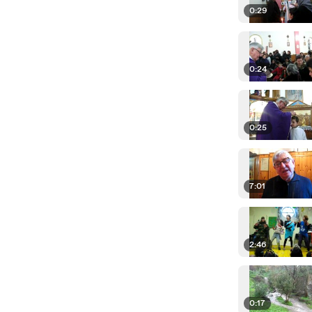
0:29
0:24
0:25
7:01
2:46
0:17