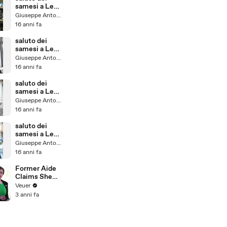
samesi a Leo
e Melania ( in
Giuseppe Antonelli
Australia) p19
16 anni fa
saluto dei
samesi a Leo
e Melania ( in
Giuseppe Antonelli
Australia) p21
16 anni fa
saluto dei
samesi a Leo
e Melania ( in
Giuseppe Antonelli
Australia) p17
16 anni fa
saluto dei
samesi a Leo
e Melania ( in
Giuseppe Antonelli
Australia) p15
16 anni fa
Former Aide
Claims She
Was Asked to
Veuer
Make a ‘Hit
3 anni fa
List’ For
Trump