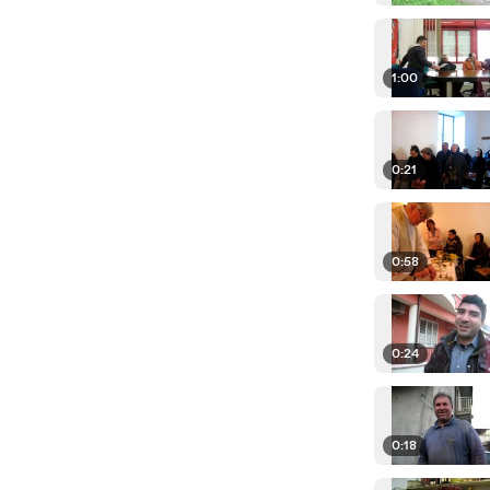
1:00
0:21
0:58
0:24
0:18