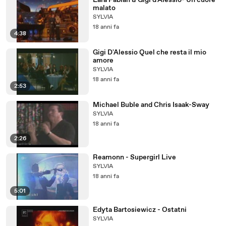
Lara Fabian & Gigi d'Alessio- Un cuore
malato
SYLVIA
18 anni fa
4:38
Gigi D'Alessio Quel che resta il mio
amore
SYLVIA
18 anni fa
2:53
Michael Buble and Chris Isaak-Sway
SYLVIA
18 anni fa
2:26
Reamonn - Supergirl Live
SYLVIA
18 anni fa
5:01
Edyta Bartosiewicz - Ostatni
SYLVIA