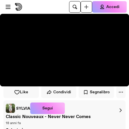
Vai al lettore
Passa al contenuto principale
Accedi
Like
Condividi
Segnalibro
Segui
SYLVIA
Classic Nouveaux - Never Never Comes
18 anni fa