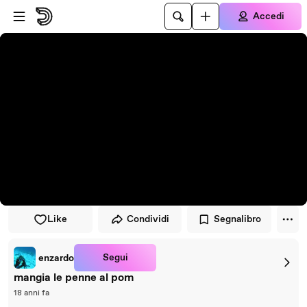
Vai al lettore
Passa al contenuto principale
Accedi
Like
Condividi
Segnalibro
Segui
enzardo
mangia le penne al pom
18 anni fa