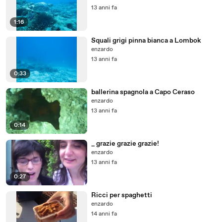
13 anni fa
1:16
Squali grigi pinna bianca a Lombok
enzardo
13 anni fa
0:33
ballerina spagnola a Capo Ceraso
enzardo
13 anni fa
0:14
_ grazie grazie grazie!
enzardo
13 anni fa
0:27
Ricci per spaghetti
enzardo
14 anni fa