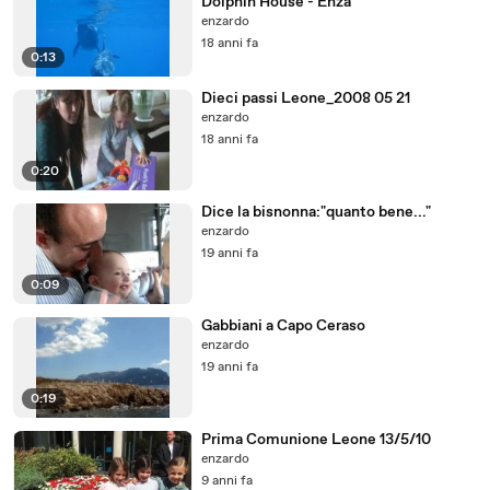
Dolphin House - Enza
enzardo
18 anni fa
0:13
Dieci passi Leone_2008 05 21
enzardo
18 anni fa
0:20
Dice la bisnonna:"quanto bene..."
enzardo
19 anni fa
0:09
Gabbiani a Capo Ceraso
enzardo
19 anni fa
0:19
Prima Comunione Leone 13/5/10
enzardo
9 anni fa