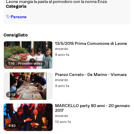
Leone mangia la pasta al pomodoro con la nonna Enza
Categoria
✨
Persone
Consigliato
13/5/2015 Prima Comunione di Leone
enzardo
9 anni fa
1:16
|
Prossimi video
Pranzo Cerrato - De Marino - Vismara
enzardo
9 anni fa
2:13
MARCELLO party 80 anni - 20 gennaio
2017
enzardo
10 anni fa
4:43