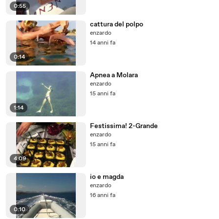
0:55
cattura del polpo
enzardo
14 anni fa
0:14
Apnea a Molara
enzardo
15 anni fa
1:14
Festissima! 2-Grande
enzardo
15 anni fa
4:09
io e magda
enzardo
16 anni fa
0:10