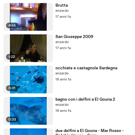
Brutta
enzardo
17 anni fa
4:55
San Giuseppe 2009
enzardo
17 anni fa
1:22
occhiate e castagnole Sardegna
enzardo
18 anni fa
0:31
bagno con i delfini a El Gouna 2
enzardo
18 anni fa
0:33
due delfini a El Gouna - Mar Rosso -