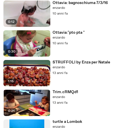
Ottavia: bagnoschiuma 7/3/16
enzardo
10 anni fa
0:12
Ottavia:"pto pta "
enzardo
10 anni fa
0:30
STRUFFOLI by Enza per Natale
enzardo
13 anni fa
1:15
Trim.cRMQd1
enzardo
13 anni fa
0:21
turtle a Lombok
enzardo