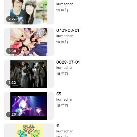
kumachan
16 年前
2:27
0701-03-01
kumachan
16 年前
3:36
0628-07-01
kumachan
16 年前
3:32
55
kumachan
16 年前
4:26
11
kumachan