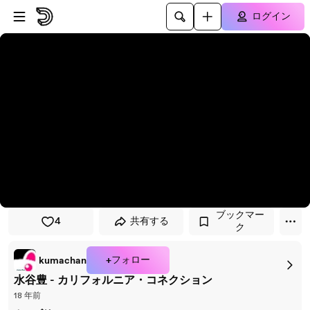
プレイヤーにスキップ
メインコンテンツにスキップ
ログイン
ブックマー
4
共有する
ク
+フォロー
kumachan
水谷豊 - カリフォルニア・コネクション
18 年前