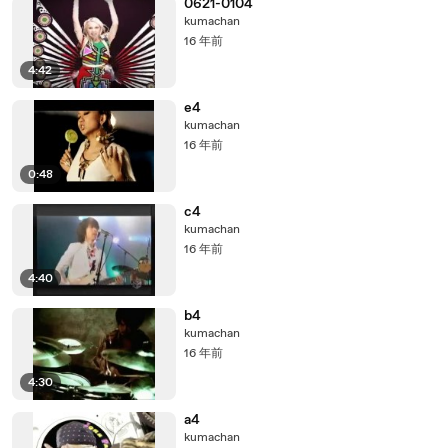
0621-0104
kumachan
16 年前
4:42
e4
kumachan
16 年前
0:48
c4
kumachan
16 年前
4:40
b4
kumachan
16 年前
4:30
a4
kumachan