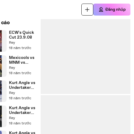
Đăng nhập
 cáo
ECW's Quick
Cut 23.9.08
Rey
18 năm trước
Mexicools vs
MNM vs
L.O.D 2005 vs
Rey
Blue Bloods
18 năm trước
28.10.05
Kurt Angle vs
Undertaker
19.2.06 P4
Rey
18 năm trước
Kurt Angle vs
Undertaker
19.2.06 P3
Rey
18 năm trước
Kurt Angle vs