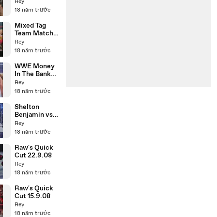
16.9.08
Rey
18 năm trước
Mixed Tag
Team Match
21.3.05
Rey
18 năm trước
WWE Money
In The Bank
Ladder Match
Rey
3.4.05 P1
18 năm trước
Shelton
Benjamin vs
R-Truth
Rey
19.9.08
18 năm trước
Raw's Quick
Cut 22.9.08
Rey
18 năm trước
Raw's Quick
Cut 15.9.08
Rey
18 năm trước