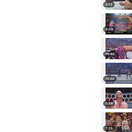
9:13
8:09
10:40
10:52
5:59
7:25