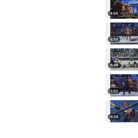
8:54
2:59
6:46
3:53
6:05