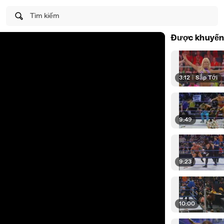
Tìm kiếm
Được khuyến
3:12
|
Sắp Tới
9:49
9:23
10:00