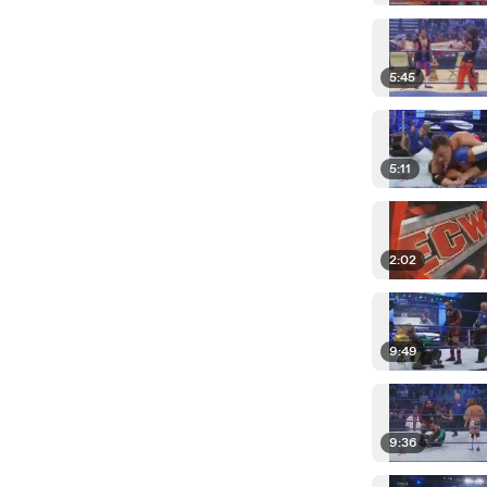
5:45
5:11
2:02
9:49
9:36