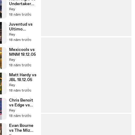
Undertaker
19.2.06 P2
Rey
18 năm trước
Juventud vs
Ultimo
Dragon vs
Rey
Dark Dragon
18 năm trước
20.6.08
Mexicools vs
MNM 18.12.05
Rey
18 năm trước
Matt Hardy vs
JBL 18.12.05
Rey
18 năm trước
Chris Benoit
vs Edge vs
Shawn
Rey
Michaels
18 năm trước
18.10.04
Evan Bourne
vs The Miz