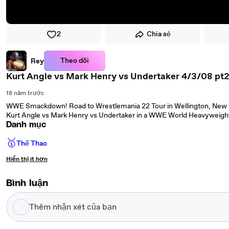
2
Chia sẻ
Theo dõi
Rey
Kurt Angle vs Mark Henry vs Undertaker 4/3/08 pt
18 năm trước
WWE Smackdown! Road to Wrestlemania 22 Tour in Wellington, New
Kurt Angle vs Mark Henry vs Undertaker in a WWE World Heavyweig
Danh mục
🥇
Thể Thao
Hiển thị ít hơn
Bình luận
Thêm
nhận
xét