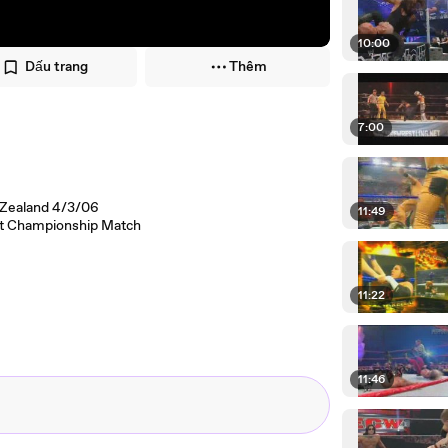
10:00
Dấu trang
Thêm
7:00
2
 Zealand 4/3/06
11:49
ht Championship Match
11:22
11:46