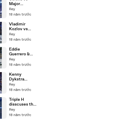
Major
Brothers
Rey
12.9.08
18 năm trước
Vladimir
Kozlov vs
Scotty
Rey
Goldman &
18 năm trước
Funaki
12.9.08
Eddie
Guerrero &
Tajiri vs
Rey
Roddy Piper &
18 năm trước
O'Haire
26.6.03
Kenny
Dykstra
confornts
Rey
Jesse &
18 năm trước
Festus
12.9.08
Triple H
disscuses the
Scramble
Rey
5.9.08
18 năm trước