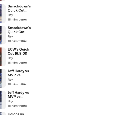
Smackdown's
Quick Cut
19.9.08
Rey
18 năm trước
Smackdown's
Quick Cut
12.9.08
Rey
18 năm trước
ECW's Quick
Cut 16.9.08
Rey
18 năm trước
Jeff Hardy vs
MVP vs
Benjamin vs
Rey
Brian
18 năm trước
Kendrick
12.9.08 P1
Jeff Hardy vs
MVP vs
Benjamin vs
Rey
Brian
18 năm trước
Kendrick
12.9.08 P2
Colons vs