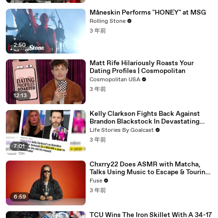
Måneskin Performs "HONEY" at MSG
Rolling Stone
3 年前
2:50
Matt Rife Hilariously Roasts Your
Dating Profiles | Cosmopolitan
Cosmopolitan USA
3 年前
12:13
Kelly Clarkson Fights Back Against
Brandon Blackstock In Devastating
Divorce Battle
Life Stories By Goalcast
3 年前
7:01
Chxrry22 Does ASMR with Matcha,
Talks Using Music to Escape & Touring
with The Weeknd
Fuse
3 年前
6:59
TCU Wins The Iron Skillet With A 34-17