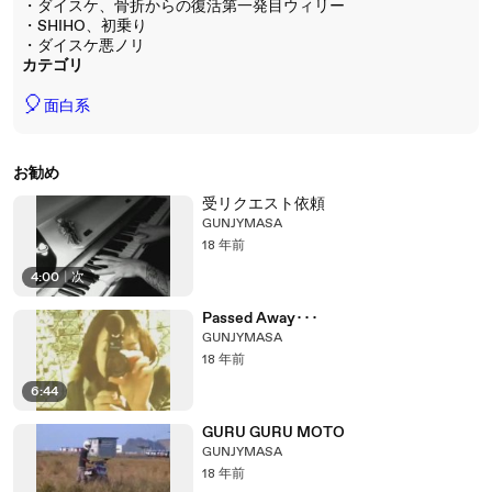
・ダイスケ、骨折からの復活第一発目ウィリー
・SHIHO、初乗り
・ダイスケ悪ノリ
カテゴリ
🎈
面白系
お勧め
受リクエスト依頼
GUNJYMASA
18 年前
4:00
|
次
Passed Away･･･
GUNJYMASA
18 年前
6:44
GURU GURU MOTO
GUNJYMASA
18 年前