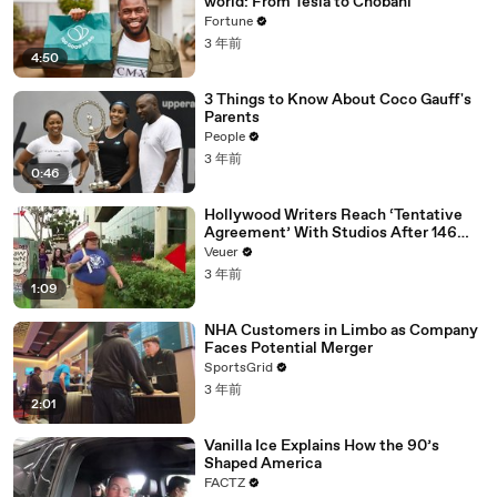
world: From Tesla to Chobani
Fortune
3 年前
4:50
3 Things to Know About Coco Gauff's
Parents
People
3 年前
0:46
Hollywood Writers Reach ‘Tentative
Agreement’ With Studios After 146
Day Strike
Veuer
3 年前
1:09
NHA Customers in Limbo as Company
Faces Potential Merger
SportsGrid
3 年前
2:01
Vanilla Ice Explains How the 90’s
Shaped America
FACTZ