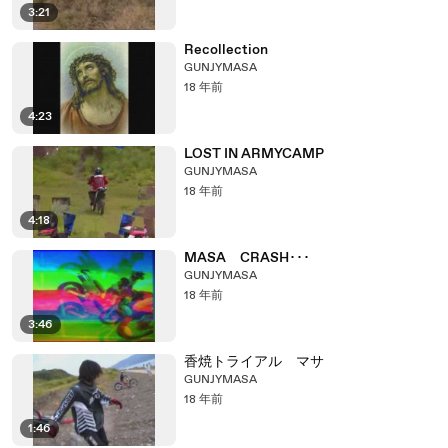
3:21
Recollection
GUNJYMASA
18 年前
4:23
LOST IN ARMYCAMP
GUNJYMASA
18 年前
4:18
MASA CRASH･･･
GUNJYMASA
18 年前
3:46
香焼トライアル マサ
GUNJYMASA
18 年前
1:46