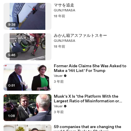
マサを追走
GUNJYMASA
18 年前
9:38
みかん箱アスファルトスキー
GUNJYMASA
18 年前
5:46
Former Aide Claims She Was Asked to
Make a ‘Hit List’ For Trump
Veuer
3 年前
0:51
Musk’s X Is ‘the Platform With the
Largest Ratio of Misinformation or
Disinformation’ Amongst All Social
Veuer
Media Platforms
3 年前
1:08
59 companies that are changing the