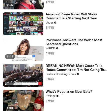
3 年前
2:55
Amazon’ Prime Video Will Show
Commercials Starting Next Year
Veuer
3 年前
0:36
Pokimane Answers The Web's Most
Searched Questions
WIRED
3 年前
11:13
BREAKING NEWS: Matt Gaetz Tells
House Committee: 'I'm Not Going To
Vote For A Continuing Resolution'
Forbes Breaking News
3 年前
4:16
What's Popular on Uber Eats?
Stringr
3 年前
1:00