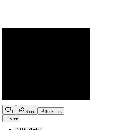
1
Share
Bookmark
More
Add to Playlist