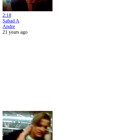
2:18
Sabad A
Andre
21 years ago