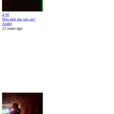
4:50
Was geit das uns an?
Andre
21 years ago