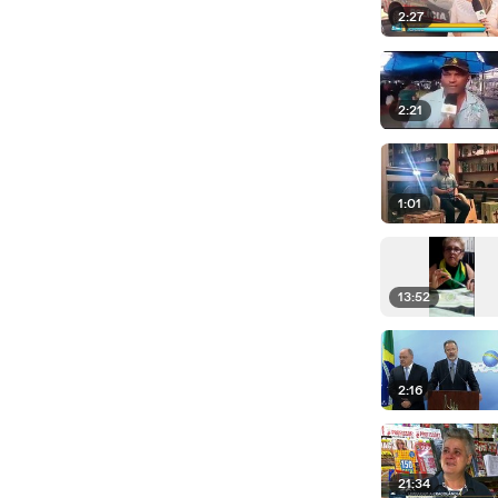
2:27
2:21
1:01
13:52
2:16
21:34