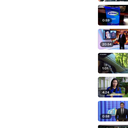
0:59
20:54
1:01
4:24
0:58