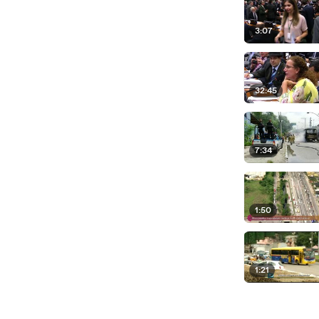
3:07
32:45
7:34
1:50
1:21