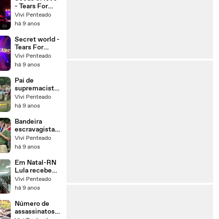
- Tears For
Fears
Vivi Penteado
há 9 anos
Secret world -
Tears For
Fears
Vivi Penteado
há 9 anos
Pai de
supremacista
divulga
Vivi Penteado
desabafo
há 9 anos
sobre
protestos em
Bandeira
Charlottesvill
escravagista
e
causa orgulho
Vivi Penteado
na cidade
há 9 anos
mais rascista
dos EUA
Em Natal-RN
Lula recebe
vaias e é
Vivi Penteado
impedido de
há 9 anos
almoçar.
Número de
assassinatos