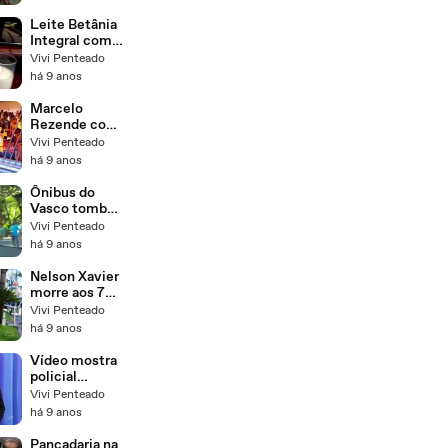
após ação
policial
Leite Betânia
Integral com
suspeita de
Vivi Penteado
contaminação
há 9 anos
por soda-
cáustica
Marcelo
Rezende com
câncer e
Vivi Penteado
afirma “Nada
há 9 anos
é impossível
para Deus"
Ônibus do
Vasco tomba
e deixa 22
Vivi Penteado
jogadores do
há 9 anos
sub-17 feridos
Nelson Xavier
morre aos 75
anos em
Vivi Penteado
Uberlândia
há 9 anos
Vídeo mostra
policial
agredindo
Vivi Penteado
advogada na
há 9 anos
Avenida
Beira-Ma
Pancadaria na