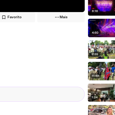
6:16
Favorito
Mais
4:50
2:55
11:49
1:24