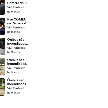
Câmara do Rio
- Parte 2 -:))
Vivi Penteado
há 9 anos
Pau COMEU
na Câmara do
Rio -:))
Vivi Penteado
há 9 anos
Ônibus são
incendiados
na Rodovia
Vivi Penteado
Washington
há 9 anos
Luís e na
Aveni
Ônibus são
incendiados
na Rodovia
Vivi Penteado
Washington
há 9 anos
Luís e na
Aveni-3
Ônibus são
incendiados
na Rodovia
Vivi Penteado
Washington
há 9 anos
Luís e na
Aveni-2