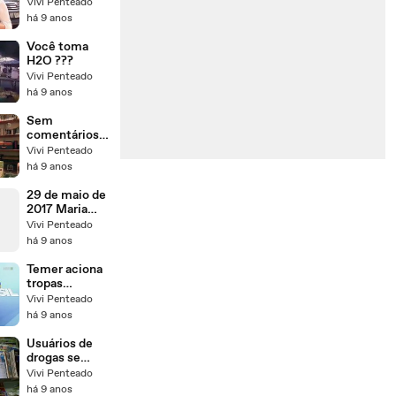
cresce em
Vivi Penteado
todas as
há 9 anos
regiões do
Ceará
Você toma
H2O ???
Vivi Penteado
há 9 anos
Sem
comentários,
apenas
Vivi Penteado
assistam!!
há 9 anos
29 de maio de
2017 Maria
Lucia Simões
Vivi Penteado
há 9 anos
Temer aciona
tropas
federais para
Vivi Penteado
proteger
há 9 anos
Planalto e
ministérios
Usuários de
drogas se
dispersam
Vivi Penteado
pelo Centro
há 9 anos