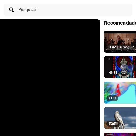
Pesquisar
Recomendad
3:42
|
A Seguir
41:38
1:09
52:58