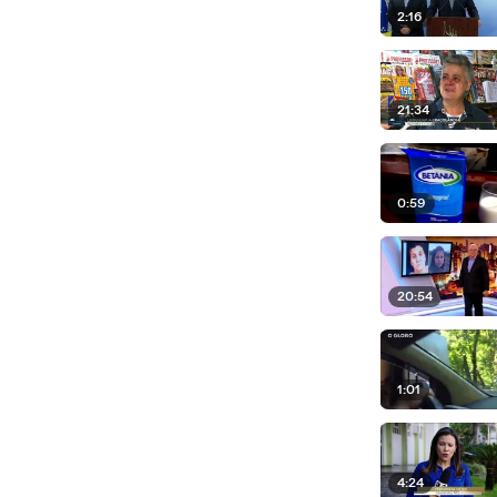
2:16
21:34
0:59
20:54
1:01
4:24