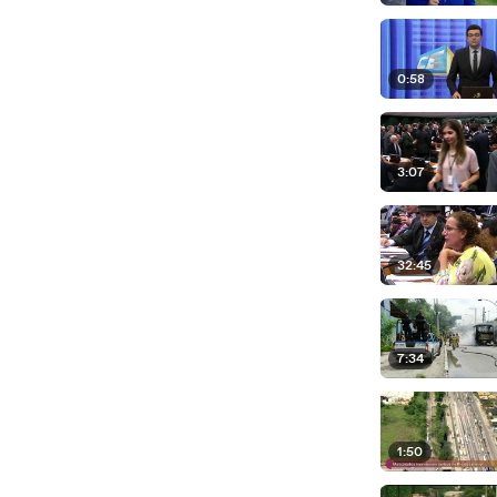
0:58
3:07
32:45
7:34
1:50