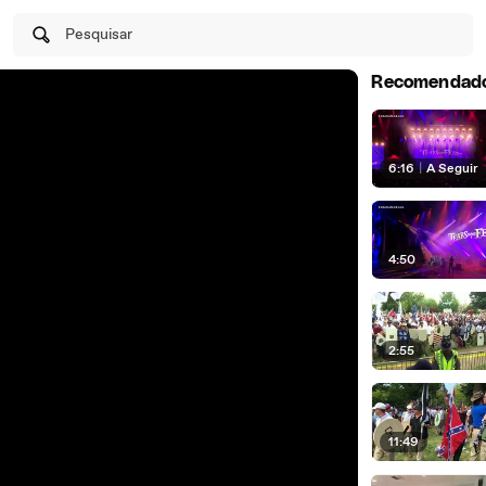
Pesquisar
Recomendad
6:16
|
A Seguir
4:50
2:55
11:49