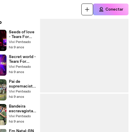
Conectar
o
Seeds of love
- Tears For
Fears
Vivi Penteado
há 9 anos
Secret world -
Tears For
Fears
Vivi Penteado
há 9 anos
Pai de
supremacista
divulga
Vivi Penteado
desabafo
há 9 anos
sobre
protestos em
Bandeira
Charlottesvill
escravagista
e
causa orgulho
Vivi Penteado
na cidade
há 9 anos
mais rascista
dos EUA
Em Natal-RN