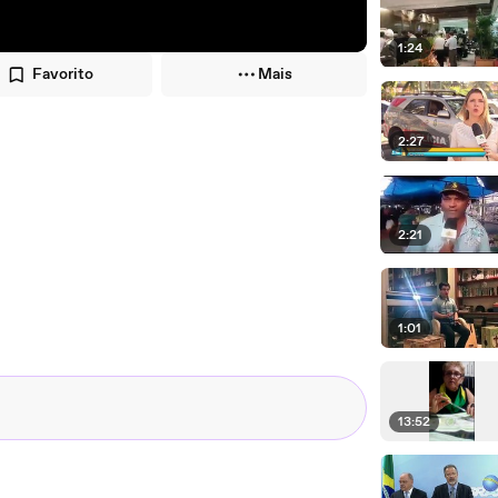
1:24
Favorito
Mais
2:27
2:21
1:01
13:52