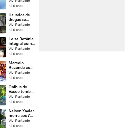
federais para
Vivi Penteado
proteger
há 9 anos
Planalto e
ministérios
Usuários de
drogas se
dispersam
Vivi Penteado
pelo Centro
há 9 anos
após ação
policial
Leite Betânia
Integral com
suspeita de
Vivi Penteado
contaminação
há 9 anos
por soda-
cáustica
Marcelo
Rezende com
câncer e
Vivi Penteado
afirma “Nada
há 9 anos
é impossível
para Deus"
Ônibus do
Vasco tomba
e deixa 22
Vivi Penteado
jogadores do
há 9 anos
sub-17 feridos
Nelson Xavier
morre aos 75
anos em
Vivi Penteado
Uberlândia
há 9 anos