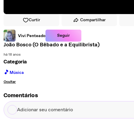
Curtir
Compartilhar
Seguir
Vivi Penteado
João Bosco (O Bêbado e a Equilibrista)
há 18 anos
Categoria
🎵
Música
Ocultar
Comentários
Adicionar
seu
comentário