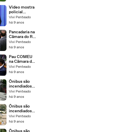
Vídeo mostra
policial
agredindo
Vivi Penteado
advogada na
há 9 anos
Avenida
Beira-Ma
Pancadaria na
Câmara do Rio
- Parte 2 -:))
Vivi Penteado
há 9 anos
Pau COMEU
na Câmara do
Rio -:))
Vivi Penteado
há 9 anos
Ônibus são
incendiados
na Rodovia
Vivi Penteado
Washington
há 9 anos
Luís e na
Aveni
Ônibus são
incendiados
na Rodovia
Vivi Penteado
Washington
há 9 anos
Luís e na
Aveni-3
Ônibus são