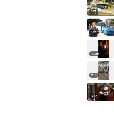
1:21
1:22
10:29
2:31
3:30