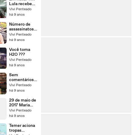
Lula recebe
vaias e é
Vivi Penteado
impedido de
há 9 anos
almoçar.
Número de
assassinatos
cresce em
Vivi Penteado
todas as
há 9 anos
regiões do
Ceará
Você toma
H2O ???
Vivi Penteado
há 9 anos
Sem
comentários,
apenas
Vivi Penteado
assistam!!
há 9 anos
29 de maio de
2017 Maria
Lucia Simões
Vivi Penteado
há 9 anos
Temer aciona
tropas