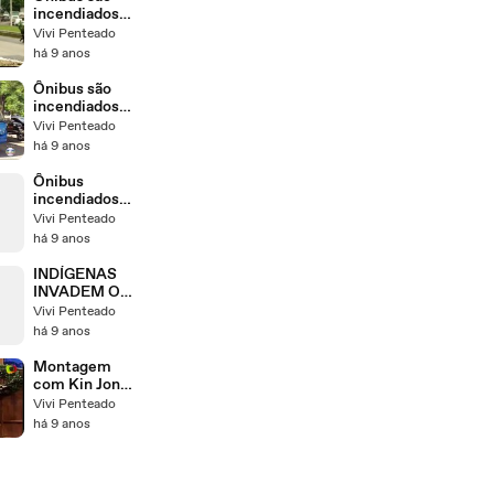
incendiados
na Rodovia
Vivi Penteado
Washington
há 9 anos
Luís e na
Aveni-2
Ônibus são
incendiados
na Rodovia
Vivi Penteado
Washington
há 9 anos
Luís e na
Aveni-1
Ônibus
incendiados
no Rio - greve
Vivi Penteado
28/04/2017
há 9 anos
INDÍGENAS
INVADEM O
CONGRESSO
Vivi Penteado
- 25/04/2017
há 9 anos
Montagem
com Kin Jong-
Un que irritou
Vivi Penteado
os Coreanos
há 9 anos