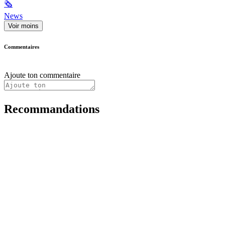
🗞
News
Voir moins
Commentaires
Ajoute ton commentaire
Recommandations