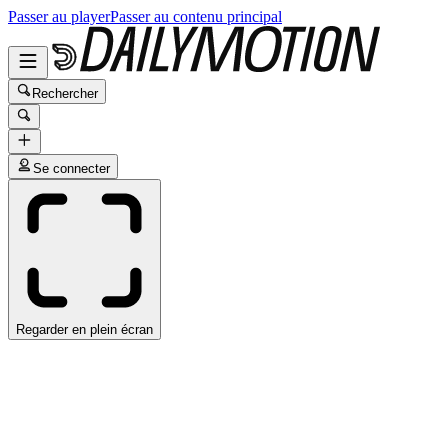
Passer au player
Passer au contenu principal
Rechercher
Se connecter
Regarder en plein écran