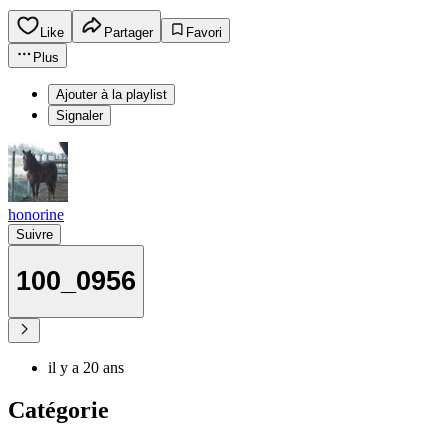
Like
Partager
Favori
Plus
Ajouter à la playlist
Signaler
honorine
Suivre
100_0956
il y a 20 ans
Catégorie