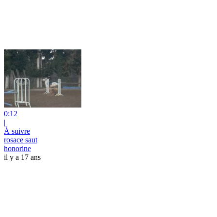
0:12
|
À suivre
rosace saut
honorine
il y a 17 ans