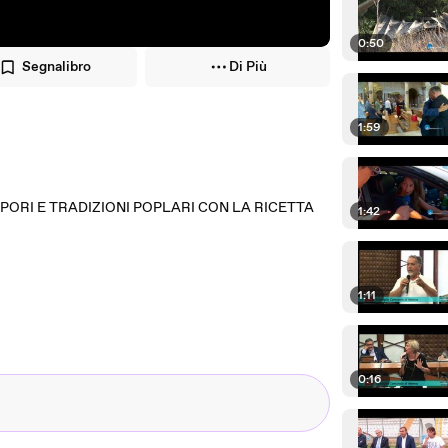
0:50
Segnalibro
Di Più
1:59
ORI E TRADIZIONI POPLARI CON LA RICETTA
1:42
1:11
0:16