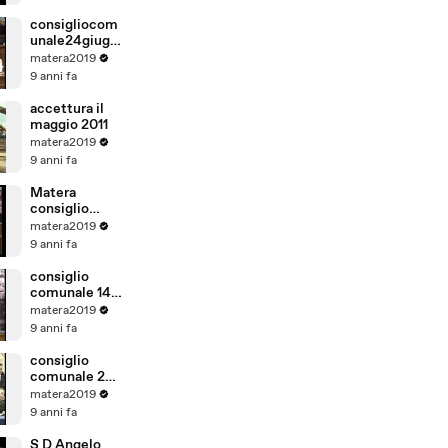
consigliocom
unale24giugn
o2011.mp4
matera2019
9 anni fa
accettura il
maggio 2011
matera2019
9 anni fa
Matera
consiglio
comunale del
matera2019
21
9 anni fa
settembre.m
p4
consiglio
comunale 14
10 2011.mp4
matera2019
9 anni fa
consiglio
comunale 28
11 2011
matera2019
9 anni fa
S D Angelo