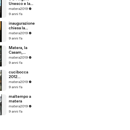
Unesco e la
protezione
matera2019
delle risorse
9 anni fa
idriche e il
caso dell
inaugurazione
acquifero
chiesa la
Toledo in
vaglia.m4v
matera2019
Brasile
9 anni fa
Matera, la
Casam,
revoca 4
matera2019
licenziamenti
9 anni fa
cucibocca
2012
preparativi
matera2019
9 anni fa
maltempo a
matera
matera2019
9 anni fa