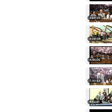
2:23:33
5:06:06
4:44:05
7:30:53
5:02:51