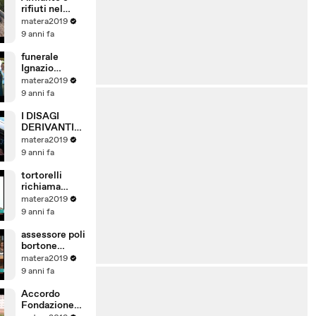
rifiuti nel
parco della
matera2019
murgia
9 anni fa
materana
funerale
Ignazio
Olivieri
matera2019
9 anni fa
I DISAGI
DERIVANTI
DALLA
matera2019
CHIUSURA
9 anni fa
DEL PONTE
DI VIA LA
tortorelli
MARTELLA A
richiama
MATERA.
cotugno per
matera2019
durata
9 anni fa
dell'intervent
o
assessore poli
bortone
ammirata per
matera2019
la pulizia di
9 anni fa
matera
Accordo
Fondazione