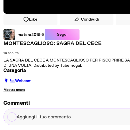
Like
Condividi
Segui
matera2019
MONTESCAGLIOSO: SAGRA DEL CECE
18 anni fa
LA SAGRA DEL CECE A MONTESCAGLIOSO PER RISCOPRIRE SAP
DI UNA VOLTA. Distributed by Tubemogul.
Categoria
️👩‍💻️
Webcam
Mostra meno
Commenti
Aggiungi
il
tuo