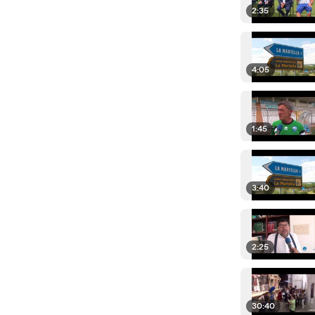
2:35
4:05
1:45
3:40
2:25
30:40