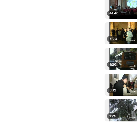
41:46
7:20
1:20
3:12
1:29