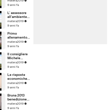
Matera 2019
matera2019
Matera calcio
9 anni fa
L' assessore
all'ambiente
Adriana
matera2019
Violetto sulla
9 anni fa
gestione
rifiuti.
Primo
allenamento
del Matera
matera2019
calcio allo
9 anni fa
stadio XXI
settembre.
Il consigliere
Michele
Lamacchia
matera2019
interviene
9 anni fa
sull'argoment
o rifiuti
Le risposte
economiche
sulla gestione
matera2019
rifiuti a
9 anni fa
Matera.
Bruna 2013
benedizione
del carro
matera2019
9 anni fa