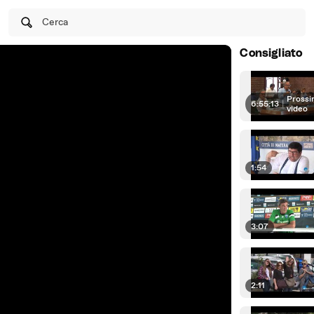
Cerca
Consigliato
Prossi
6:55:13
|
video
1:54
3:07
2:11