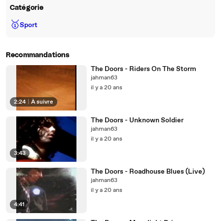
Catégorie
🥇
Sport
Recommandations
The Doors - Riders On The Storm
jahman63
il y a 20 ans
2:24
|
À suivre
The Doors - Unknown Soldier
jahman63
il y a 20 ans
3:43
The Doors - Roadhouse Blues (Live)
jahman63
il y a 20 ans
4:41