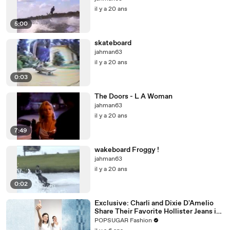
il y a 20 ans
5:00
skateboard
jahman63
il y a 20 ans
0:03
The Doors - L A Woman
jahman63
il y a 20 ans
7:49
wakeboard Froggy !
jahman63
il y a 20 ans
0:02
Exclusive: Charli and Dixie D'Amelio
Share Their Favorite Hollister Jeans in
This New TikTok Dance Challenge
POPSUGAR Fashion