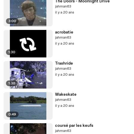
The Doors - Moonlight Drive
jahman63
il y a 20 ans
3:00
acrobatie
jahman63
il y a 20 ans
1:30
Trashride
jahman63
il y a 20 ans
1:30
Wakeskate
jahman63
il y a 20 ans
0:49
coursé par les keufs
jahman63