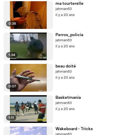
ma tourterelle
jahman63
il y a 20 ans
0:38
Perros_policia
jahman63
il y a 20 ans
1:34
beau doité
jahman63
il y a 20 ans
0:07
Basketmania
jahman63
il y a 20 ans
1:11
Wakeboard - Tricks
jahman63