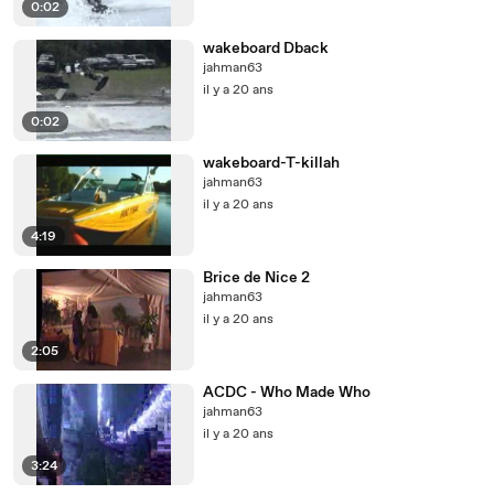
0:02
wakeboard Dback
jahman63
il y a 20 ans
0:02
wakeboard-T-killah
jahman63
il y a 20 ans
4:19
Brice de Nice 2
jahman63
il y a 20 ans
2:05
ACDC - Who Made Who
jahman63
il y a 20 ans
3:24