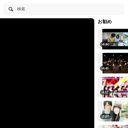
検索
お勧め
4:30
|
次
4:41
4:17
2:27