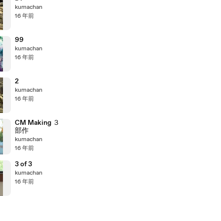
kumachan
16 年前
99
kumachan
16 年前
2
kumachan
16 年前
CM Making ３
部作
kumachan
16 年前
3 of 3
kumachan
16 年前