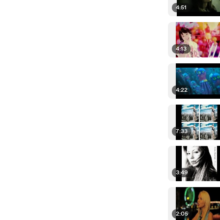
4:51
4:13
4:22
7:33
3:49
2:05