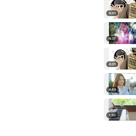
4:01
4:37
4:01
4:59
1:30