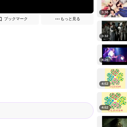
3:36
ブックマーク
もっと見る
3:32
4:26
4:52
4:52