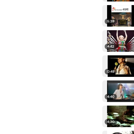
5:39
4:42
0:48
4:40
4:30